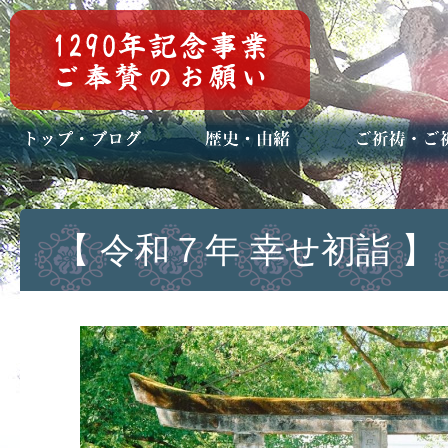
トップページ
ブログ(日々八百万)
お知らせ一覧
歴史・ご祭神
年中行事
メディア掲載
ご祈祷・ご祈
安産祈願
初宮参り
七五三詣
長寿のお祝い
神前結婚式
厄祓い・方位
車のお祓い
地鎮祭
神葬祭（神式
【 令和７年 幸せ初詣 】