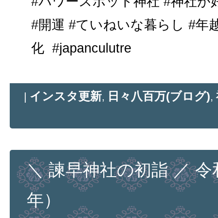
#パワースポット神社 #神社が
#開運 #ていねいな暮らし #年越
化 #japanculutre
インスタ更新
日々八百万(ブログ)
|
,
,
＼ 諫早神社の初詣 ／ 
年）