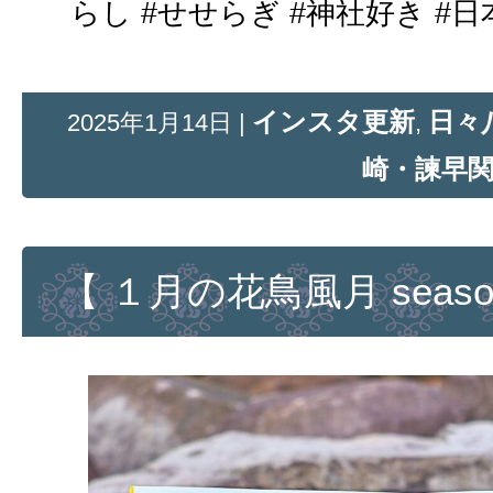
らし #せせらぎ #神社好き #日本文化
インスタ更新
日々
2025年1月14日 |
,
崎・諫早
【 １月の花鳥風月 season