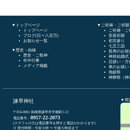
▼トップページ
▼ご祈祷・ご祈願
トップページ
ご祈祷・ご
ブログ(日々八百万)
安産祈願
お知らせ一覧
初宮参り
七五三詣
▼歴史・由緒
長寿のお祝
歴史・ご祭神
神前結婚式
年中行事
厄祓い・方
メディア掲載
車のお祓い
地鎮祭
神葬祭（神
▼周
諫早神社
〒854-0061 長崎県諫早市宇都町1-12
0957-22-2073
電話番号：
(スマフォの方は電話番号を押すと電話がかかります)
※ 受付時間：午前９時 〜 午後５時頃まで