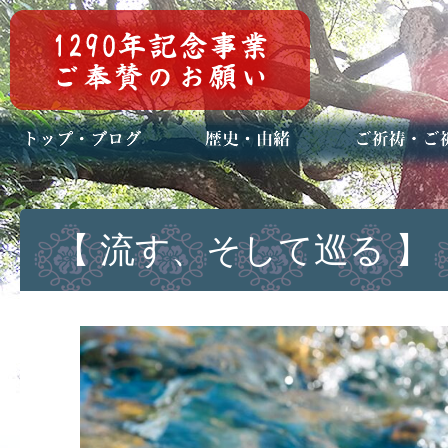
トップページ
ブログ(日々八百万)
お知らせ一覧
歴史・ご祭神
年中行事
メディア掲載
ご祈祷・ご祈
安産祈願
初宮参り
七五三詣
長寿のお祝い
神前結婚式
厄祓い・方位
車のお祓い
地鎮祭
神葬祭（神式
【 流す、そして巡る 】