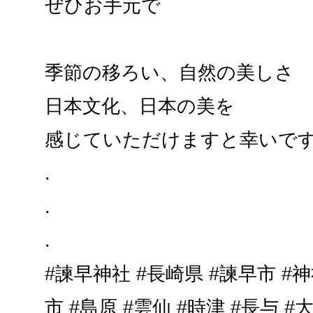
ぜひお手元で
季節の移ろい、自然の美しさ
日本文化、日本の美を
感じていただけますと幸いで
.
.
.
#諫早神社 #長崎県 #諫早市 #神
市 #島原 #雲仙 #時津 #長与 #