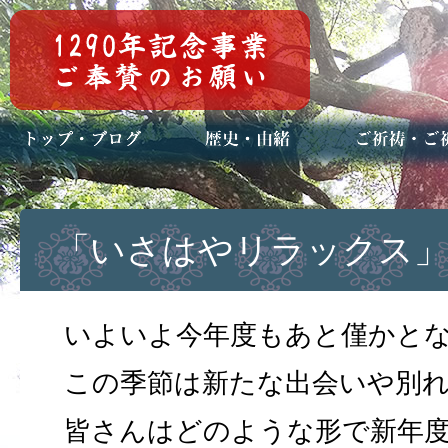
トップページ
ブログ(日々八百万)
お知らせ一覧
歴史・ご祭神
年中行事
メディア掲載
ご祈祷・ご祈
安産祈願
初宮参り
七五三詣
長寿のお祝い
神前結婚式
厄祓い・方位
車のお祓い
地鎮祭
神葬祭（神式
「いさはやリラックス」
いよいよ今年度もあと僅かと
この季節は新たな出会いや別
皆さんはどのような形で新年