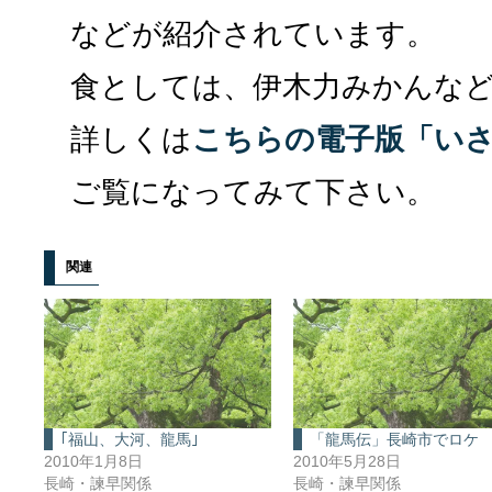
などが紹介されています。
食としては、伊木力みかんな
詳しくは
こちらの電子版「い
ご覧になってみて下さい。
関連
｢福山、大河、龍馬｣
「龍馬伝」長崎市でロケ
2010年1月8日
2010年5月28日
長崎・諫早関係
長崎・諫早関係