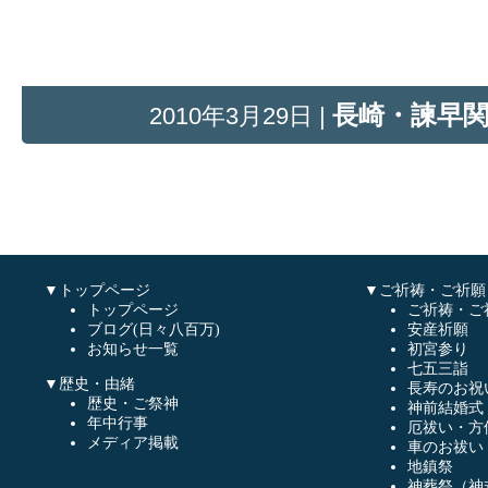
長崎・諫早
2010年3月29日 |
▼トップページ
▼ご祈祷・ご祈願
トップページ
ご祈祷・ご
ブログ(日々八百万)
安産祈願
お知らせ一覧
初宮参り
七五三詣
▼歴史・由緒
長寿のお祝
歴史・ご祭神
神前結婚式
年中行事
厄祓い・方
メディア掲載
車のお祓い
地鎮祭
神葬祭（神