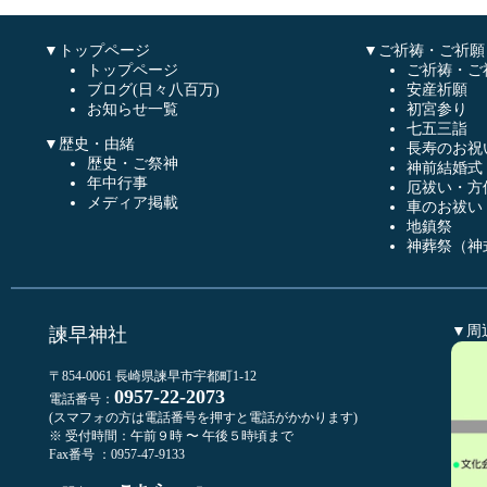
▼トップページ
▼ご祈祷・ご祈願
トップページ
ご祈祷・ご
ブログ(日々八百万)
安産祈願
お知らせ一覧
初宮参り
七五三詣
▼歴史・由緒
長寿のお祝
歴史・ご祭神
神前結婚式
年中行事
厄祓い・方
メディア掲載
車のお祓い
地鎮祭
神葬祭（神
▼周
諫早神社
〒854-0061 長崎県諫早市宇都町1-12
0957-22-2073
電話番号：
(スマフォの方は電話番号を押すと電話がかかります)
※ 受付時間：午前９時 〜 午後５時頃まで
Fax番号 ：0957-47-9133