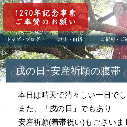
トップページ
ブログ(日々八百万)
お知らせ一覧
歴史・ご祭神
年中行事
メディア掲載
ご祈祷・ご祈
安産祈願
初宮参り
七五三詣
長寿のお祝い
神前結婚式
厄祓い・方位
車のお祓い
地鎮祭
神葬祭（神式
戌の日･安産祈願の腹帯
本日は晴天で清々しい一日で
また、「戌の日」でもあり
安産祈願(着帯祝い)もございま