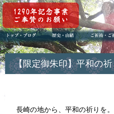
トップページ
ブログ(日々八百万)
お知らせ一覧
歴史・ご祭神
年中行事
メディア掲載
ご祈祷・ご祈
安産祈願
初宮参り
七五三詣
長寿のお祝い
神前結婚式
厄祓い・方位
車のお祓い
地鎮祭
神葬祭（神式
【限定御朱印】平和の祈
長崎の地から、平和の祈りを。