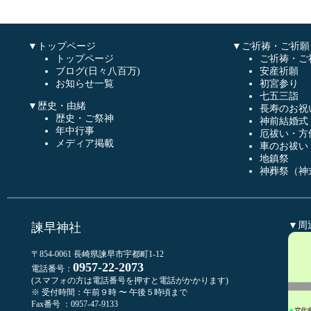
▼トップページ
▼ご祈祷・ご祈願
トップページ
ご祈祷・ご
ブログ(日々八百万)
安産祈願
お知らせ一覧
初宮参り
七五三詣
▼歴史・由緒
長寿のお祝
歴史・ご祭神
神前結婚式
年中行事
厄祓い・方
メディア掲載
車のお祓い
地鎮祭
神葬祭（神
▼周
諫早神社
〒854-0061 長崎県諫早市宇都町1-12
0957-22-2073
電話番号：
(スマフォの方は電話番号を押すと電話がかかります)
※ 受付時間：午前９時 〜 午後５時頃まで
Fax番号 ：0957-47-9133