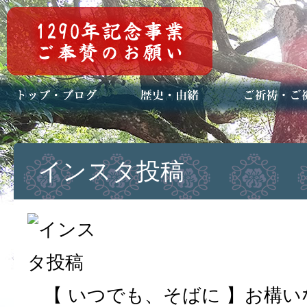
トップページ
ブログ(日々八百万)
お知らせ一覧
歴史・ご祭神
年中行事
メディア掲載
ご祈祷・ご祈
安産祈願
初宮参り
七五三詣
長寿のお祝い
神前結婚式
厄祓い・方位
車のお祓い
地鎮祭
神葬祭（神式
インスタ投稿
【 いつでも、そばに 】お構