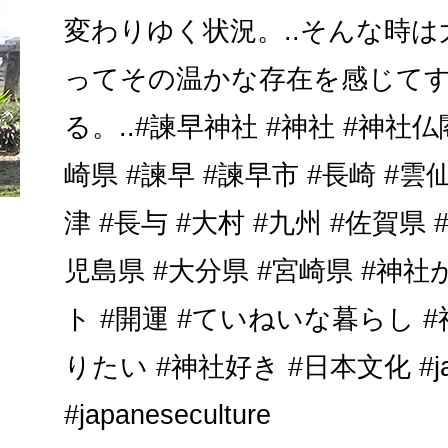
変わりゆく状況。..そんな時
ってその温かな存在を感じて
る。..#諫早神社 #神社 #神社仏
崎県 #諫早 #諫早市 #長崎 #雲仙
津 #長与 #大村 #九州 #佐賀県 
児島県 #大分県 #宮崎県 #神
ト #開運 #ていねいな暮らし 
りたい #神社好き #日本文化 #japa
#japaneseculture