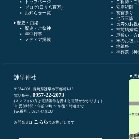
トップページ
ご祈祷・ご
ブログ(日々八百万)
安産祈願
お知らせ一覧
初宮参り
七五三詣
▼歴史・由緒
長寿のお祝
歴史・ご祭神
神前結婚式
年中行事
厄祓い・方
メディア掲載
車のお祓い
地鎮祭
神葬祭（神
▼周
諫早神社
〒854-0061 長崎県諫早市宇都町1-12
0957-22-2073
電話番号：
(スマフォの方は電話番号を押すと電話がかかります)
※ 受付時間：午前９時 〜 午後５時頃まで
Fax番号 ：0957-47-9133
こちら
お問合せは
でお願いします