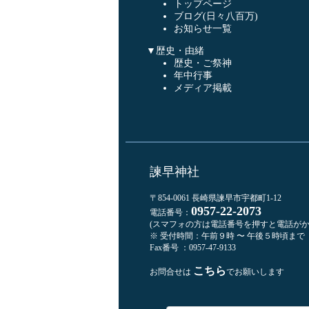
トップページ
ブログ(日々八百万)
お知らせ一覧
▼歴史・由緒
歴史・ご祭神
年中行事
メディア掲載
諫早神社
〒854-0061 長崎県諫早市宇都町1-12
0957-22-2073
電話番号：
(スマフォの方は電話番号を押すと電話がか
※ 受付時間：午前９時 〜 午後５時頃まで
Fax番号 ：0957-47-9133
こちら
お問合せは
でお願いします