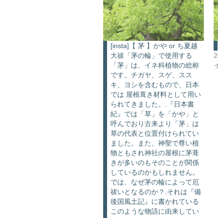
[insta]【 茅 】かや or ち夏越
大祓「茅の輪」で使用する
「茅」は、イネ科植物の総称
です。チガヤ、スゲ、スス
キ、ヨシを含むもので、日本
では 屋根葺き材料として用い
られてきました。.『日本書
紀』では「草」を「かや」と
呼んでおり古来より「茅」は
草の代表と位置付けられてい
ました。また、神聖で尊い植
物ともされ神社の屋根に茅葺
きが多いのもそのことが関係
しているのかもしれません。
では、なぜ茅の輪によって厄
祓いとなるのか？.それは『備
後国風土記』に書かれている
このような物語に由来してい