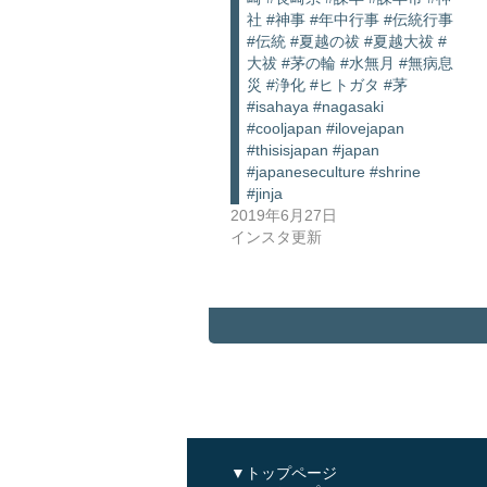
社 #神事 #年中行事 #伝統行事
#伝統 #夏越の祓 #夏越大祓 #
大祓 #茅の輪 #水無月 #無病息
災 #浄化 #ヒトガタ #茅
#isahaya #nagasaki
#cooljapan #ilovejapan
#thisisjapan #japan
#japaneseculture #shrine
#jinja
2019年6月27日
インスタ更新
▼トップページ