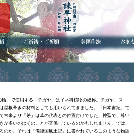
ご祈祷・ご祈願とは
安産祈願
初宮参り
七五三詣
長寿のお祝い
神前結婚式
厄祓い・方位除け
車のお祓い
地鎮祭
神葬祭（神式の葬儀）
神社とは
お参りの作法
授与品
お焚き
アクセ
お問合
予約者
茅の輪」で使用する「チガヤ」はイネ科植物の総称。チガヤ、ス
は屋根葺きの材料としても用いられてきました。『日本書紀』で
て古来より「茅」は草の代表との位置付けでした。神聖で、尊い
きが多いのはそのことが関係しているのかもしれません。では、
るのか。それは『備後国風土記』に書かれているこのような物語