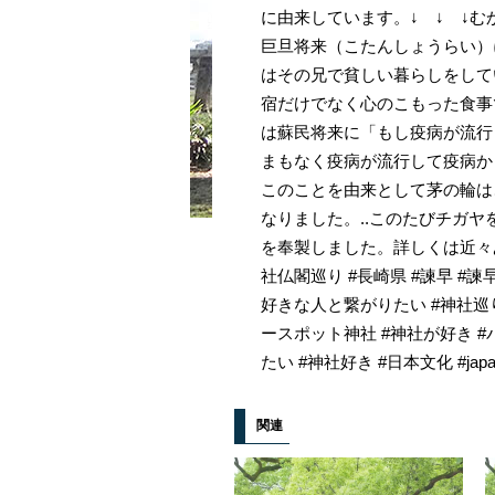
に由来しています。↓ ↓ ↓
巨旦将来（こたんしょうらい）
はその兄で貧しい暮らしをして
宿だけでなく心のこもった食事
は蘇民将来に「もし疫病が流行
まもなく疫病が流行して疫病か
このことを由来として茅の輪は
なりました。..このたびチガ
を奉製しました。詳しくは近々あ
社仏閣巡り #長崎県 #諫早 #諫早
好きな人と繋がりたい #神社巡り
ースポット神社 #神社が好き #
たい #神社好き #日本文化 #japanc
関連