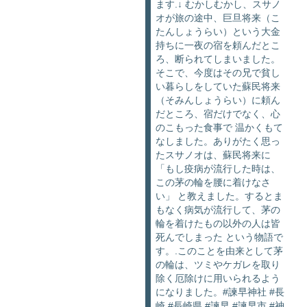
ます.↓ むかしむかし、スサノ
オが旅の途中、巨旦将来（こ
たんしょうらい）という大金
持ちに一夜の宿を頼んだとこ
ろ、断られてしまいました。
そこで、今度はその兄で貧し
い暮らしをしていた蘇民将来
（そみんしょうらい）に頼ん
だところ、宿だけでなく、心
のこもった食事で 温かくもて
なしました。ありがたく思っ
たスサノオは、蘇民将来に
「もし疫病が流行した時は、
この茅の輪を腰に着けなさ
い」 と教えました。するとま
もなく病気が流行して、茅の
輪を着けたもの以外の人は皆
死んでしまった という物語で
す。.このことを由来として茅
の輪は、ツミやケガレを取り
除く厄除けに用いられるよう
になりました。#諫早神社 #長
崎 #長崎県 #諫早 #諫早市 #神