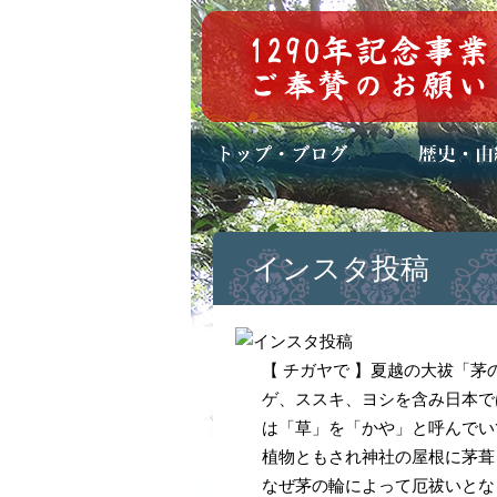
トップページ
ブログ(日々八百万)
お知らせ一覧
歴史・ご祭神
年中行事
メディア掲載
インスタ投稿
【 チガヤで 】夏越の大祓「
ゲ、ススキ、ヨシを含み日本で
は「草」を「かや」と呼んでい
植物ともされ神社の屋根に茅葺
なぜ茅の輪によって厄祓いとな