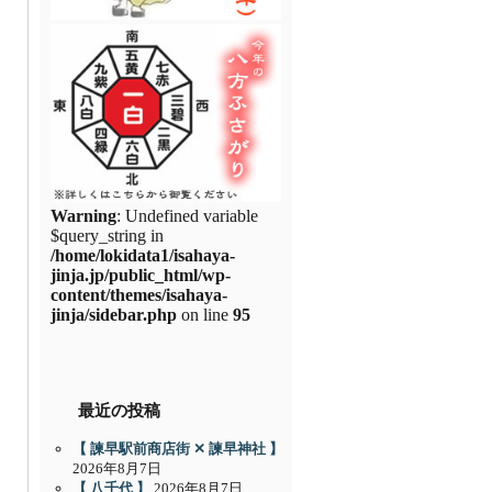
Warning
: Undefined variable
$query_string in
/home/lokidata1/isahaya-
jinja.jp/public_html/wp-
content/themes/isahaya-
jinja/sidebar.php
on line
95
最近の投稿
【 諫早駅前商店街 ✕ 諫早神社 】
2026年8月7日
【 八千代 】
2026年8月7日