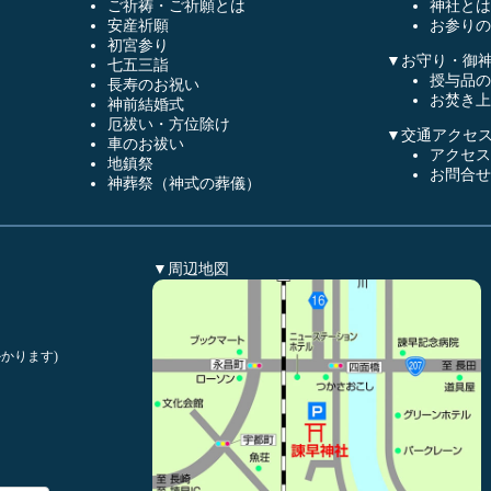
ご祈祷・ご祈願とは
神社とは
安産祈願
お参りの
初宮参り
▼お守り・御
七五三詣
授与品の
長寿のお祝い
お焚き上
神前結婚式
厄祓い・方位除け
▼交通アクセ
車のお祓い
アクセス
地鎮祭
お問合せ
神葬祭（神式の葬儀）
▼周辺地図
かります)