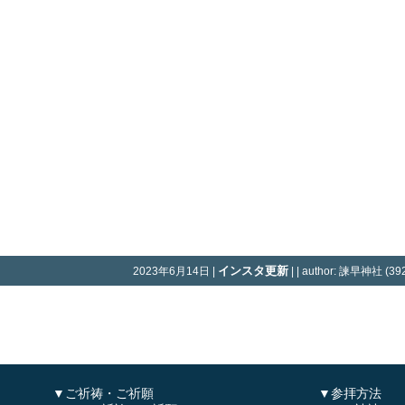
インスタ更新
2023年6月14日 |
| | author: 諫早神社 (392
▼ご祈祷・ご祈願
▼参拝方法