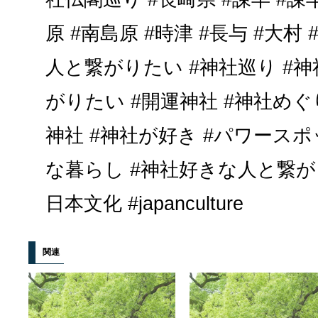
原 #南島原 #時津 #長与 #大村
人と繋がりたい #神社巡り #
がりたい #開運神社 #神社めぐ
神社 #神社が好き #パワースポ
な暮らし #神社好きな人と繋がり
日本文化 #japanculture
関連