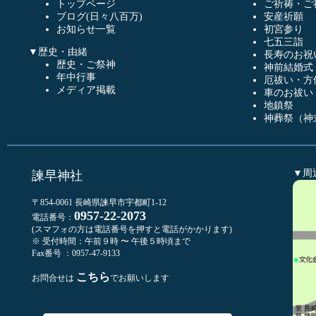
トップページ
ご祈祷・ご
ブログ(日々八百万)
安産祈願
お知らせ一覧
初宮参り
七五三詣
▼歴史・由緒
長寿のお祝
歴史・ご祭神
神前結婚式
年中行事
厄祓い・方
メディア掲載
車のお祓い
地鎮祭
神葬祭（神
▼周
諫早神社
〒854-0061 長崎県諫早市宇都町1-12
0957-22-2073
電話番号：
(スマフォの方は電話番号を押すと電話がかかります)
※ 受付時間：午前９時 〜 午後５時頃まで
Fax番号 ：0957-47-9133
こちら
お問合せは
でお願いします