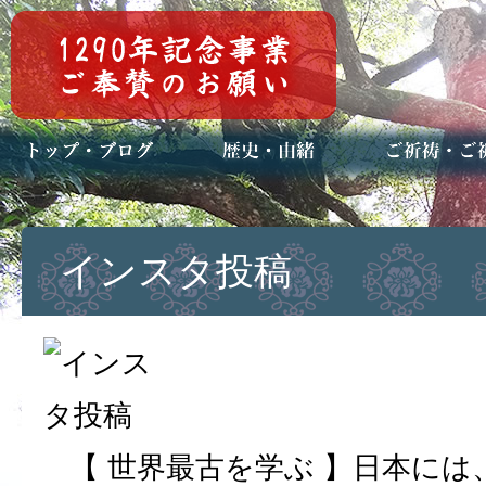
トップページ
ブログ(日々八百万)
お知らせ一覧
歴史・ご祭神
年中行事
メディア掲載
ご祈祷・ご祈
安産祈願
初宮参り
七五三詣
長寿のお祝い
神前結婚式
厄祓い・方位
車のお祓い
地鎮祭
神葬祭（神式
インスタ投稿
【 世界最古を学ぶ 】日本に