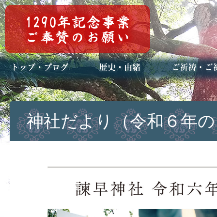
トップページ
ブログ(日々八百万)
お知らせ一覧
歴史・ご祭神
年中行事
メディア掲載
ご祈祷・ご祈
安産祈願
初宮参り
七五三詣
長寿のお祝い
神前結婚式
厄祓い・方位
車のお祓い
地鎮祭
神葬祭（神式
神社だより（令和６年の