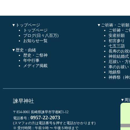
▼トップページ
▼ご祈祷・ご祈願
トップページ
ご祈祷・ご
ブログ(日々八百万)
安産祈願
お知らせ一覧
初宮参り
七五三詣
▼歴史・由緒
長寿のお祝
歴史・ご祭神
神前結婚式
年中行事
厄祓い・方
メディア掲載
車のお祓い
地鎮祭
神葬祭（神
▼周
諫早神社
〒854-0061 長崎県諫早市宇都町1-12
0957-22-2073
電話番号：
(スマフォの方は電話番号を押すと電話がかかります)
※ 受付時間：午前９時 〜 午後５時頃まで