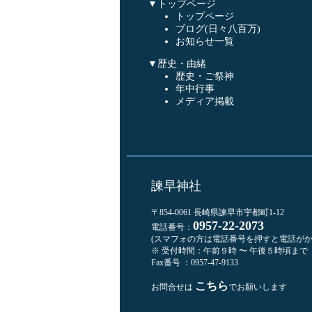
▼トップページ
トップページ
ブログ(日々八百万)
お知らせ一覧
▼歴史・由緒
歴史・ご祭神
年中行事
メディア掲載
諫早神社
〒854-0061 長崎県諫早市宇都町1-12
0957-22-2073
電話番号：
(スマフォの方は電話番号を押すと電話がか
※ 受付時間：午前９時 〜 午後５時頃まで
Fax番号 ：0957-47-9133
こちら
お問合せは
でお願いします