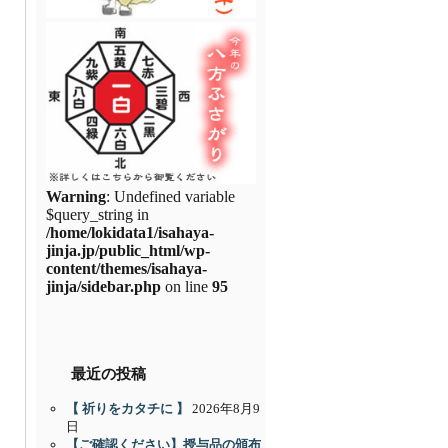
Warning
: Undefined variable
$query_string in
/home/lokidata1/isahaya-
jinja.jp/public_html/wp-
content/themes/isahaya-
jinja/sidebar.php
on line
95
最近の投稿
【 祈りをカタチに 】
2026年8月9
日
【ご確認ください】授与品の頒布