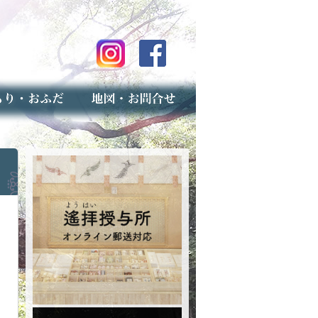
のご案内
上げ（古いお守りのお取り扱い）
スマップ
せ
専用フォーム（事前受付）