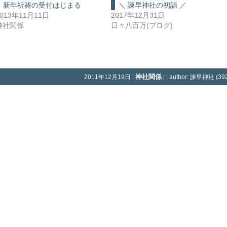
新年祈祷の受付はじまる
＼ 諫早神社の初詣 ／
2013年11月11日
2017年12月31日
神社関係
日々八百万(ブログ)
神社関係
2011年12月19日 |
| | author: 諫早神社 (392