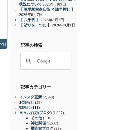
状況について
2026年8月9日
【 諫早駅前商店街 ✕ 諫早神社 】
2026年8月7日
【 八千代 】
2026年8月7日
【 祈りを一つに 】
2026年8月1日
2) |
記事の検索
記事カテゴリー
インスタ更新
(2,548)
お知らせ
(39)
御朱印
(111)
日々八百万(ブログ)
(1,907)
その他
(118)
神社関係
(1,637)
禰宜嫁ブログ
(28)