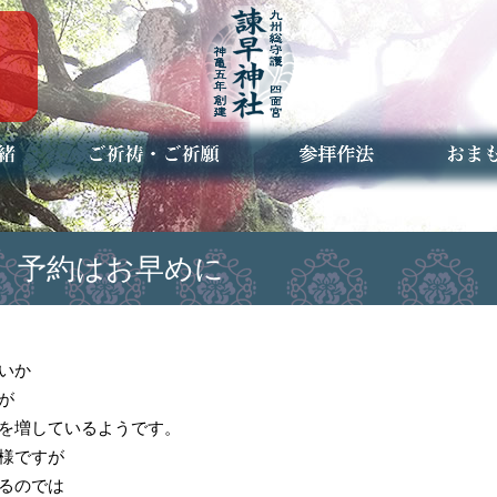
ご祈祷・ご祈願とは
安産祈願
初宮参り
七五三詣
長寿のお祝い
神前結婚式
厄祓い・方位除け
車のお祓い
地鎮祭
神葬祭（神式の葬儀）
神社とは
お参りの作法
授与品
お焚き
アクセ
お問合
予約者
 予約はお早めに
いか
が
を増しているようです。
様ですが
るのでは