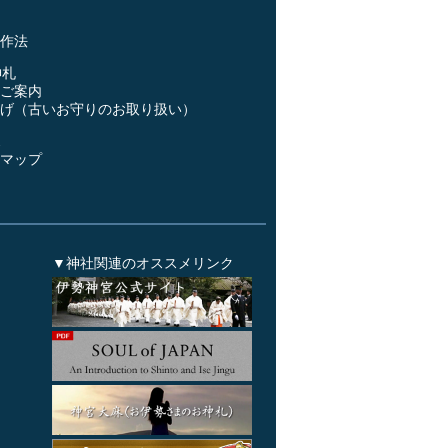
事
作法
神札
ご案内
げ（古いお守りのお取り扱い）
ス
マップ
▼神社関連のオススメリンク