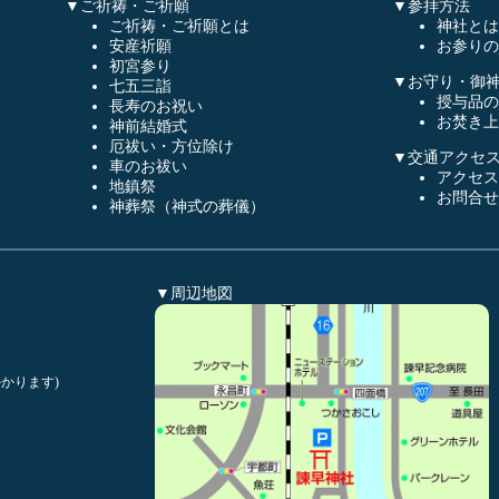
▼ご祈祷・ご祈願
▼参拝方法
ご祈祷・ご祈願とは
神社とは
安産祈願
お参りの
初宮参り
▼お守り・御
七五三詣
授与品の
長寿のお祝い
お焚き上
神前結婚式
厄祓い・方位除け
▼交通アクセ
車のお祓い
アクセス
地鎮祭
お問合せ
神葬祭（神式の葬儀）
▼周辺地図
かります)