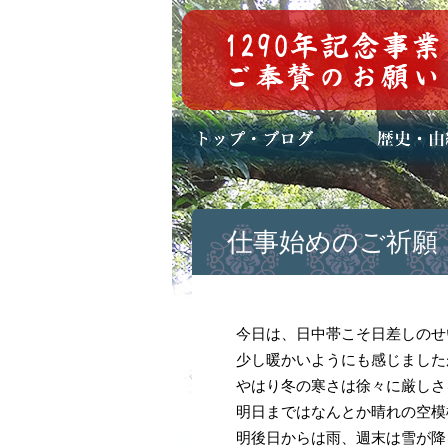
トップページ
ブログ(日々八百万)
お知らせ一覧
歴史・ご祭神
年中行事
メディア掲載
仕事始めのご祈願
今日は、日中帯こそ日差しのせ
少し暖かいようにも感じました
やはり冬の寒さは徐々に厳しさ
明日まではなんとか晴れの空模
明後日からは雨、週末は雪が降