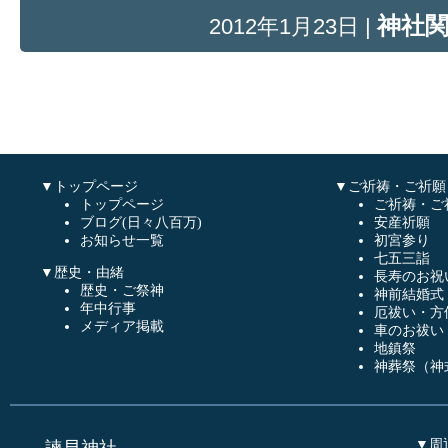
神社
2012年1月23日 |
▼トップページ
▼ご祈祷・ご祈願
トップページ
ご祈祷・ご
ブログ(日々八百万)
安産祈願
お知らせ一覧
初宮参り
七五三詣
▼歴史・由緒
長寿のお祝
歴史・ご祭神
神前結婚式
年中行事
厄祓い・方
メディア掲載
車のお祓い
地鎮祭
神葬祭（神
▼周
諫早神社