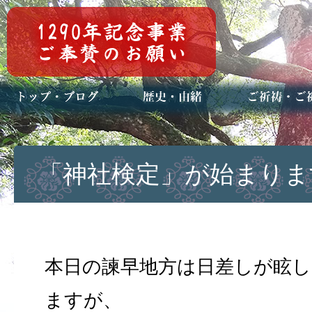
トップページ
ブログ(日々八百万)
お知らせ一覧
歴史・ご祭神
年中行事
メディア掲載
ご祈祷・ご祈
安産祈願
初宮参り
七五三詣
長寿のお祝い
神前結婚式
厄祓い・方位
車のお祓い
地鎮祭
神葬祭（神式
「神社検定」が始まりま
本日の諫早地方は日差しが眩
ますが、