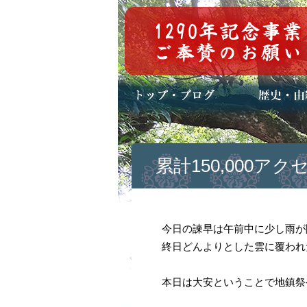
トップページ
ブログ(日々八百万)
お知らせ一覧
歴史・ご祭神
年中行事
メディア掲載
累計150,000アク
今日の諫早は午前中に少し雨が
終日どんよりとした雲に覆われ
本日は大安ということで地鎮祭