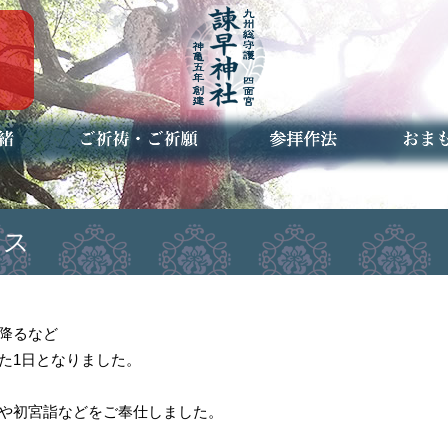
ご祈祷・ご祈願とは
安産祈願
初宮参り
七五三詣
長寿のお祝い
神前結婚式
厄祓い・方位除け
車のお祓い
地鎮祭
神葬祭（神式の葬儀）
神社とは
お参りの作法
授与品
お焚き
アクセ
お問合
予約者
セス
降るなど
た1日となりました。
や初宮詣などをご奉仕しました。