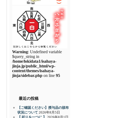
Warning
: Undefined variable
$query_string in
/home/lokidata1/isahaya-
jinja.jp/public_html/wp-
content/themes/isahaya-
jinja/sidebar.php
on line
95
最近の投稿
【ご確認ください】授与品の頒布
状況について
2026年8月5日
【 祈りを一つに 】
2026年8月1日