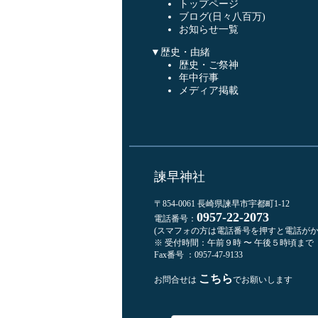
トップページ
ブログ(日々八百万)
お知らせ一覧
▼歴史・由緒
歴史・ご祭神
年中行事
メディア掲載
諫早神社
〒854-0061 長崎県諫早市宇都町1-12
0957-22-2073
電話番号：
(スマフォの方は電話番号を押すと電話がか
※ 受付時間：午前９時 〜 午後５時頃まで
Fax番号 ：0957-47-9133
こちら
お問合せは
でお願いします