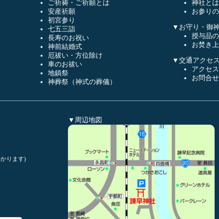
ご祈祷・ご祈願とは
神社とは
安産祈願
お参りの
初宮参り
▼お守り・御
七五三詣
授与品の
長寿のお祝い
お焚き上
神前結婚式
厄祓い・方位除け
▼交通アクセ
車のお祓い
アクセス
地鎮祭
お問合せ
神葬祭（神式の葬儀）
▼周辺地図
かります)