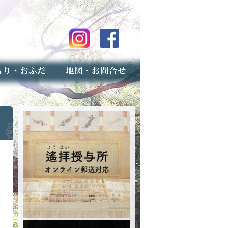
のご案内
上げ（古いお守りのお取り扱い）
スマップ
せ
専用フォーム（事前受付）