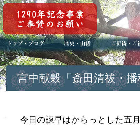
トップページ
ブログ(日々八百万)
お知らせ一覧
歴史・ご祭神
年中行事
メディア掲載
ご祈祷・ご祈
安産祈願
初宮参り
七五三詣
長寿のお祝い
神前結婚式
厄祓い・方位
車のお祓い
地鎮祭
神葬祭（神式
宮中献穀「斎田清祓・播
今日の諫早はからっとした五