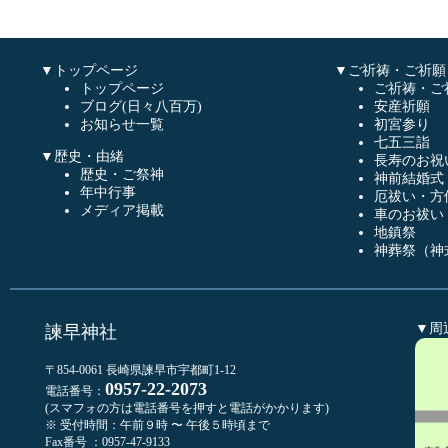
▼トップページ
▼ご祈祷・ご祈願
トップページ
ご祈祷・ご
ブログ(日々八百万)
安産祈願
お知らせ一覧
初宮参り
七五三詣
▼歴史・由緒
長寿のお祝
歴史・ご祭神
神前結婚式
年中行事
厄祓い・方
メディア掲載
車のお祓い
地鎮祭
神葬祭（神
▼周
諫早神社
〒854-0061 長崎県諫早市宇都町1-12
0957-22-2073
電話番号：
(スマフォの方は電話番号を押すと電話がかかります)
※ 受付時間：午前９時 〜 午後５時頃まで
Fax番号 ：0957-47-9133