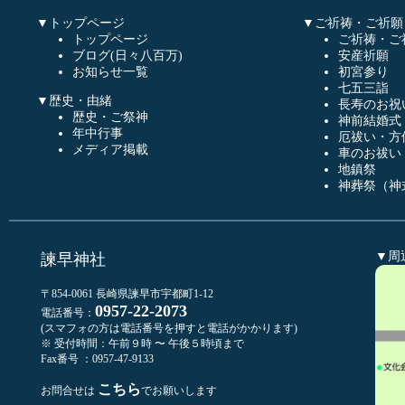
▼トップページ
▼ご祈祷・ご祈願
トップページ
ご祈祷・ご
ブログ(日々八百万)
安産祈願
お知らせ一覧
初宮参り
七五三詣
▼歴史・由緒
長寿のお祝
歴史・ご祭神
神前結婚式
年中行事
厄祓い・方
メディア掲載
車のお祓い
地鎮祭
神葬祭（神
▼周
諫早神社
〒854-0061 長崎県諫早市宇都町1-12
0957-22-2073
電話番号：
(スマフォの方は電話番号を押すと電話がかかります)
※ 受付時間：午前９時 〜 午後５時頃まで
Fax番号 ：0957-47-9133
こちら
お問合せは
でお願いします