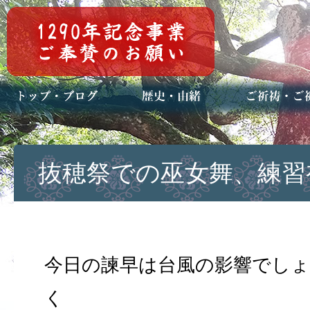
トップページ
ブログ(日々八百万)
お知らせ一覧
歴史・ご祭神
年中行事
メディア掲載
ご祈祷・ご祈
安産祈願
初宮参り
七五三詣
長寿のお祝い
神前結婚式
厄祓い・方位
車のお祓い
地鎮祭
神葬祭（神式
抜穂祭での巫女舞、練習
今日の諫早は台風の影響でし
く