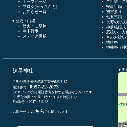
トップページ
ご祈祷・ご
ブログ(日々八百万)
安産祈願
お知らせ一覧
初宮参り
七五三詣
▼歴史・由緒
長寿のお祝
歴史・ご祭神
神前結婚式
年中行事
厄祓い・方
メディア掲載
車のお祓い
地鎮祭
神葬祭（神
▼周
諫早神社
〒854-0061 長崎県諫早市宇都町1-12
0957-22-2073
電話番号：
(スマフォの方は電話番号を押すと電話がかかります)
※ 受付時間：午前９時 〜 午後５時頃まで
Fax番号 ：0957-47-9133
こちら
お問合せは
でお願いします