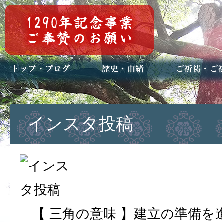
トップページ
ブログ(日々八百万)
お知らせ一覧
歴史・ご祭神
年中行事
メディア掲載
ご祈祷・ご祈
安産祈願
初宮参り
七五三詣
長寿のお祝い
神前結婚式
厄祓い・方位
車のお祓い
地鎮祭
神葬祭（神式
インスタ投稿
【 三角の意味 】建立の準備