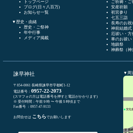
トップページ
ご祈祷・ご
ブログ(日々八百万)
安産祈願
お知らせ一覧
初宮参り
七五三詣
▼歴史・由緒
長寿のお祝
歴史・ご祭神
神前結婚式
年中行事
厄祓い・方
メディア掲載
車のお祓い
地鎮祭
神葬祭（神
▼周
諫早神社
〒854-0061 長崎県諫早市宇都町1-12
0957-22-2073
電話番号：
(スマフォの方は電話番号を押すと電話がかかります)
※ 受付時間：午前９時 〜 午後５時頃まで
Fax番号 ：0957-47-9133
こちら
お問合せは
でお願いします