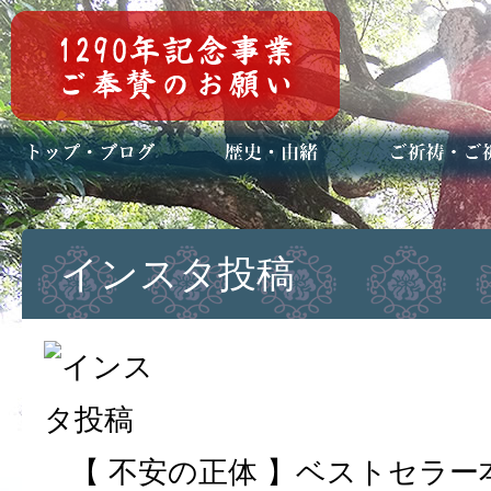
トップページ
ブログ(日々八百万)
お知らせ一覧
歴史・ご祭神
年中行事
メディア掲載
ご祈祷・ご祈
安産祈願
初宮参り
七五三詣
長寿のお祝い
神前結婚式
厄祓い・方位
車のお祓い
地鎮祭
神葬祭（神式
インスタ投稿
【 不安の正体 】ベストセラ