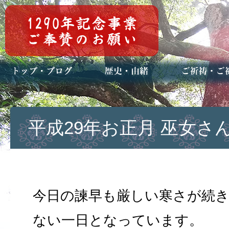
トップページ
ブログ(日々八百万)
お知らせ一覧
歴史・ご祭神
年中行事
メディア掲載
ご祈祷・ご祈
安産祈願
初宮参り
七五三詣
長寿のお祝い
神前結婚式
厄祓い・方位
車のお祓い
地鎮祭
神葬祭（神式
平成29年お正月 巫女さ
今日の諫早も厳しい寒さが続
ない一日となっています。