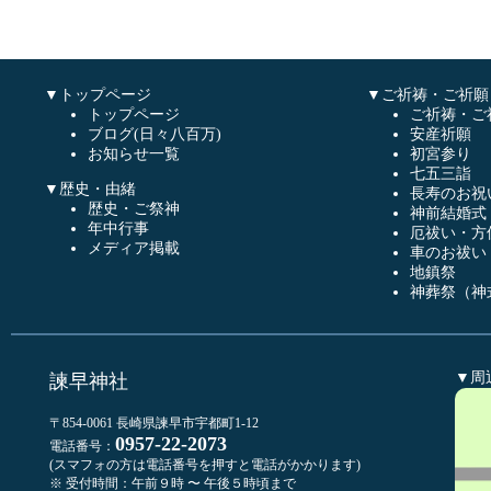
▼トップページ
▼ご祈祷・ご祈願
トップページ
ご祈祷・ご
ブログ(日々八百万)
安産祈願
お知らせ一覧
初宮参り
七五三詣
▼歴史・由緒
長寿のお祝
歴史・ご祭神
神前結婚式
年中行事
厄祓い・方
メディア掲載
車のお祓い
地鎮祭
神葬祭（神
▼周
諫早神社
〒854-0061 長崎県諫早市宇都町1-12
0957-22-2073
電話番号：
(スマフォの方は電話番号を押すと電話がかかります)
※ 受付時間：午前９時 〜 午後５時頃まで