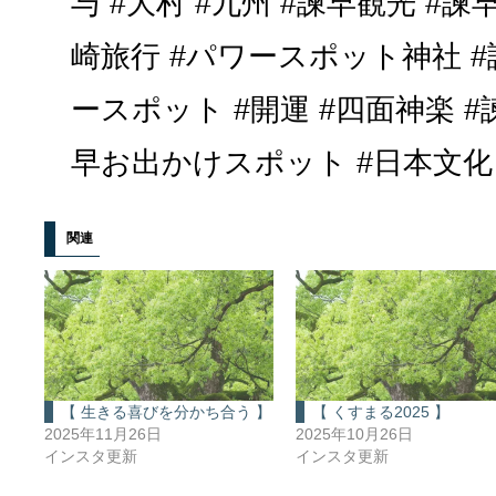
与 #大村 #九州 #諫早観光 #諫
崎旅行 #パワースポット神社 #
ースポット #開運 #四面神楽 
早お出かけスポット #日本文化 #ja
関連
【 生きる喜びを分かち合う 】
【 くすまる2025 】
2025年11月26日
2025年10月26日
インスタ更新
インスタ更新