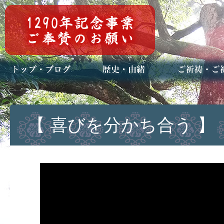
トップページ
ブログ(日々八百万)
お知らせ一覧
歴史・ご祭神
年中行事
メディア掲載
ご祈祷・ご祈
安産祈願
初宮参り
七五三詣
長寿のお祝い
神前結婚式
厄祓い・方位
車のお祓い
地鎮祭
神葬祭（神式
【 喜びを分かち合う 】