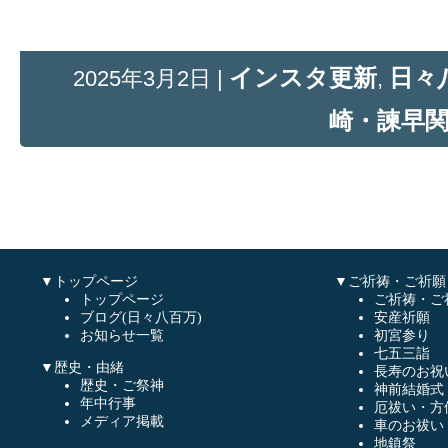
インスタ更新
日々
2025年3月2日 |
,
崎・諫早
▼トップページ
▼ご祈祷・ご祈願
トップページ
ご祈祷・ご
ブログ(日々八百万)
安産祈願
お知らせ一覧
初宮参り
七五三詣
▼歴史・由緒
長寿のお祝
歴史・ご祭神
神前結婚式
年中行事
厄祓い・方
メディア掲載
車のお祓い
地鎮祭