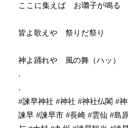
ここに集えば お囃子が鳴る
皆よ歌えや 祭りだ祭り
神よ踊れや 風の舞（ハッ）
.
.
#諫早神社 #神社 #神社仏閣 #
諫早 #諫早市 #長崎 #雲仙 #島原