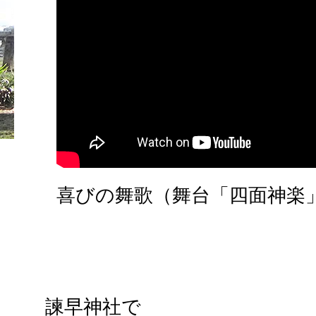
喜びの舞歌（舞台「四面神楽
諫早神社で