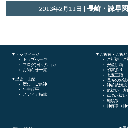
長崎・諫早
2013年2月11日 |
▼トップページ
▼ご祈祷・ご祈願
トップページ
ご祈祷・ご
ブログ(日々八百万)
安産祈願
お知らせ一覧
初宮参り
七五三詣
▼歴史・由緒
長寿のお祝
歴史・ご祭神
神前結婚式
年中行事
厄祓い・方
メディア掲載
車のお祓い
地鎮祭
神葬祭（神