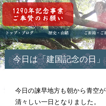
トップページ
ブログ(日々八百万)
お知らせ一覧
歴史・ご祭神
年中行事
メディア掲載
ご祈祷・ご祈
安産祈願
初宮参り
七五三詣
長寿のお祝い
神前結婚式
厄祓い・方位
車のお祓い
地鎮祭
神葬祭（神式
今日は「建国記念の日」
今日の諫早地方も朝から青空が
清々しい一日となりました。