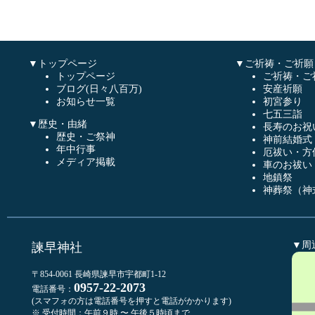
▼トップページ
▼ご祈祷・ご祈願
トップページ
ご祈祷・ご
ブログ(日々八百万)
安産祈願
お知らせ一覧
初宮参り
七五三詣
▼歴史・由緒
長寿のお祝
歴史・ご祭神
神前結婚式
年中行事
厄祓い・方
メディア掲載
車のお祓い
地鎮祭
神葬祭（神
▼周
諫早神社
〒854-0061 長崎県諫早市宇都町1-12
0957-22-2073
電話番号：
(スマフォの方は電話番号を押すと電話がかかります)
※ 受付時間：午前９時 〜 午後５時頃まで