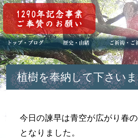
トップページ
ブログ(日々八百万)
お知らせ一覧
歴史・ご祭神
年中行事
メディア掲載
ご祈祷・ご祈
安産祈願
初宮参り
七五三詣
長寿のお祝い
神前結婚式
厄祓い・方位
車のお祓い
地鎮祭
神葬祭（神式
植樹を奉納して下さいま
今日の諫早は青空が広がり春の
となりました。