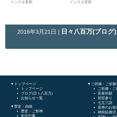
インスタ更新
インスタ更新
日々八百万(ブログ)
2016年3月21日 |
▼トップページ
▼ご祈祷・ご祈願
トップページ
ご祈祷・ご
ブログ(日々八百万)
安産祈願
お知らせ一覧
初宮参り
七五三詣
▼歴史・由緒
長寿のお祝
歴史・ご祭神
神前結婚式
年中行事
厄祓い・方