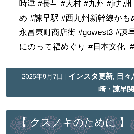
時津 #長与 #大村 #九州 #jr九
め #諫早駅 #西九州新幹線かも
永昌東町商店街 #gowest3 #諫
にのって福めぐり #日本文化 #japa
インスタ更新
日々
2025年9月7日 |
,
崎・諫早
【 クスノキのために 】