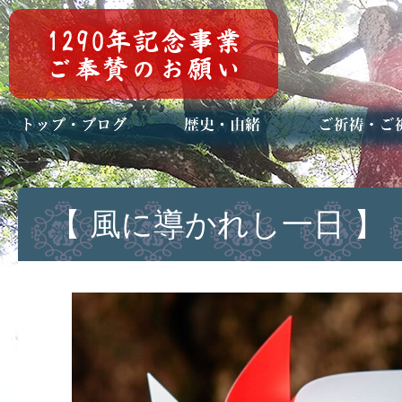
トップページ
ブログ(日々八百万)
お知らせ一覧
歴史・ご祭神
年中行事
メディア掲載
ご祈祷・ご祈
安産祈願
初宮参り
七五三詣
長寿のお祝い
神前結婚式
厄祓い・方位
車のお祓い
地鎮祭
神葬祭（神式
【 風に導かれし一日 】