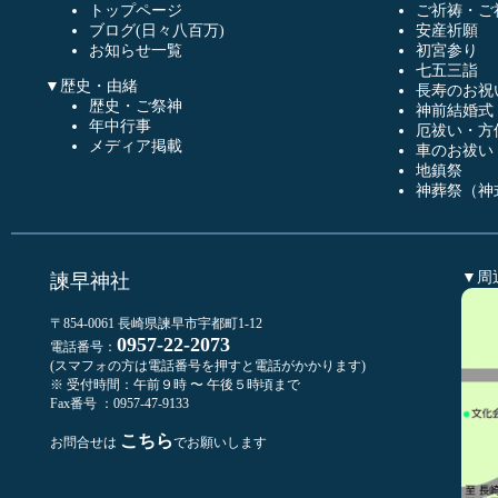
トップページ
ご祈祷・ご
ブログ(日々八百万)
安産祈願
お知らせ一覧
初宮参り
七五三詣
▼歴史・由緒
長寿のお祝
歴史・ご祭神
神前結婚式
年中行事
厄祓い・方
メディア掲載
車のお祓い
地鎮祭
神葬祭（神
▼周
諫早神社
〒854-0061 長崎県諫早市宇都町1-12
0957-22-2073
電話番号：
(スマフォの方は電話番号を押すと電話がかかります)
※ 受付時間：午前９時 〜 午後５時頃まで
Fax番号 ：0957-47-9133
こちら
お問合せは
でお願いします