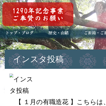
トップページ
ブログ(日々八百万)
お知らせ一覧
歴史・ご祭神
年中行事
メディア掲載
ご祈祷・ご祈
安産祈願
初宮参り
七五三詣
長寿のお祝い
神前結婚式
厄祓い・方位
車のお祓い
地鎮祭
神葬祭（神式
インスタ投稿
【 １月の有職造花 】こちら