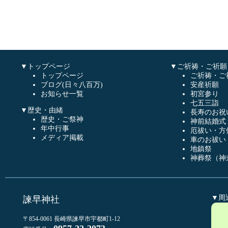
▼トップページ
▼ご祈祷・ご祈願
トップページ
ご祈祷・ご
ブログ(日々八百万)
安産祈願
お知らせ一覧
初宮参り
七五三詣
▼歴史・由緒
長寿のお祝
歴史・ご祭神
神前結婚式
年中行事
厄祓い・方
メディア掲載
車のお祓い
地鎮祭
神葬祭（神
▼周
諫早神社
〒854-0061 長崎県諫早市宇都町1-12