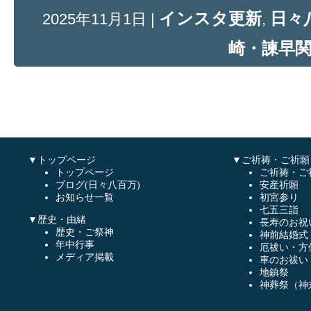
インスタ更新
日々
2025年11月1日 |
,
崎・諫早
▼トップページ
▼ご祈祷・ご祈願
トップページ
ご祈祷・ご
ブログ(日々八百万)
安産祈願
お知らせ一覧
初宮参り
七五三詣
▼歴史・由緒
長寿のお祝
歴史・ご祭神
神前結婚式
年中行事
厄祓い・方
メディア掲載
車のお祓い
地鎮祭
神葬祭（神