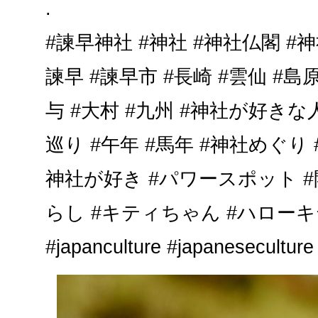
.
#諫早神社 #神社 #神社仏閣 #
諫早 #諫早市 #長崎 #雲仙 #島原
与 #大村 #九州 #神社が好き
巡り #午年 #馬年 #神社めぐり
神社が好き #パワースポット #
らし #キティちゃん #ハローキ
#japanculture #japaneseculture