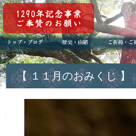
トップページ
ブログ(日々八百万)
お知らせ一覧
歴史・ご祭神
年中行事
メディア掲載
ご祈祷・ご祈
安産祈願
初宮参り
七五三詣
長寿のお祝い
神前結婚式
厄祓い・方位
車のお祓い
地鎮祭
神葬祭（神式
【 １１月のおみくじ 】