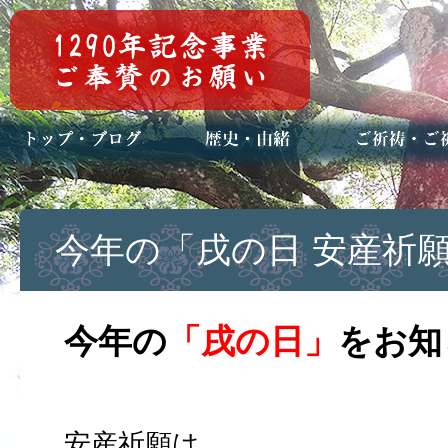
トップページ
ブログ(日々八百万)
お知らせ一覧
歴史・ご祭神
年中行事
メディア掲載
ご祈祷・ご祈
安産祈願
初宮参り
七五三詣
長寿のお祝い
神前結婚式
厄祓い・方位
車のお祓い
地鎮祭
神葬祭（神式
今年の「戌の日 安産祈願
今年の
「戌の日」
をお知
安産祈願は、