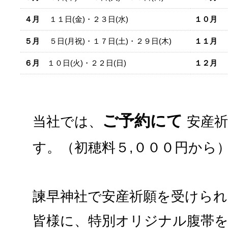
４月
１１日(金)・２３日(水)
１０月
８
５月
５日(月祝)・１７日(土)・２９日(木)
１１月
１
６月
１０日(火)・２２日(日)
１２月
７
ご予約にて
当社では、
安産祈
す。（初穂料５,０００円から
諫早神社で安産祈願を受けら
皆様に、特別オリジナル腹帯