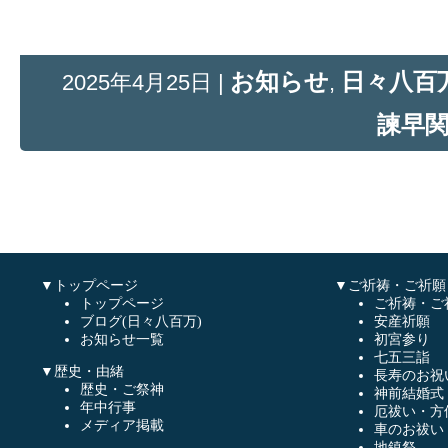
お知らせ
日々八百万
2025年4月25日 |
,
諫早
▼トップページ
▼ご祈祷・ご祈願
トップページ
ご祈祷・ご
ブログ(日々八百万)
安産祈願
お知らせ一覧
初宮参り
七五三詣
▼歴史・由緒
長寿のお祝
歴史・ご祭神
神前結婚式
年中行事
厄祓い・方
メディア掲載
車のお祓い
地鎮祭