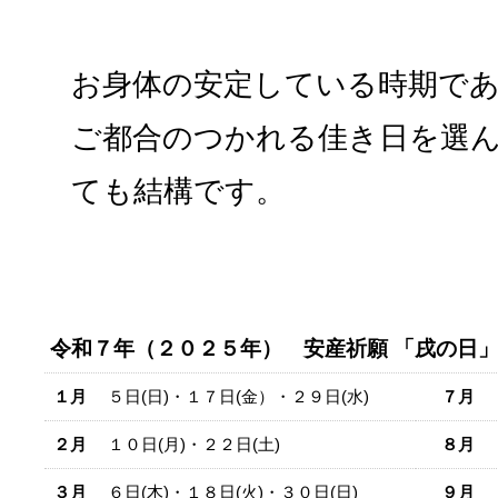
お身体の安定している時期で
ご都合のつかれる佳き日を選
ても結構です。
令和７年（２０２５年） 安産祈願 「戌の日」
１月
５日(日)・１７日(金）・２９日(水)
７月
４
２月
１０日(月)・２２日(土)
８月
９
３月
６日(木)・１８日(火)・３０日(日)
９月
２