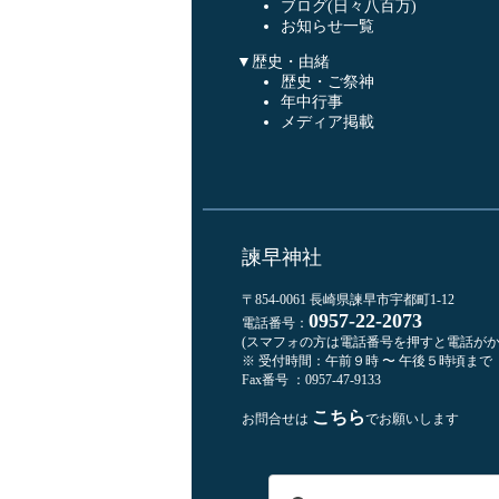
ブログ(日々八百万)
お知らせ一覧
▼歴史・由緒
歴史・ご祭神
年中行事
メディア掲載
諫早神社
〒854-0061 長崎県諫早市宇都町1-12
0957-22-2073
電話番号：
(スマフォの方は電話番号を押すと電話がか
※ 受付時間：午前９時 〜 午後５時頃まで
Fax番号 ：0957-47-9133
こちら
お問合せは
でお願いします