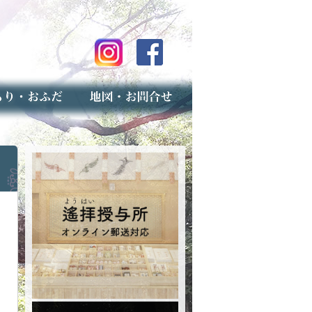
のご案内
上げ（古いお守りのお取り扱い）
スマップ
せ
専用フォーム（事前受付）