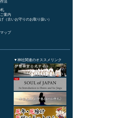
作法
神札
ご案内
げ（古いお守りのお取り扱い）
ス
マップ
▼神社関連のオススメリンク