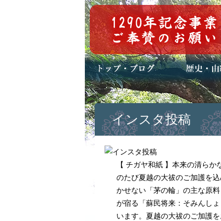
トップページ
ブログ(日々八百万)
お知らせ一覧
歴史・ご祭神
年中行事
メディア掲載
インスタ投稿
【 チガヤ和紙 】本来の清ら
のたび夏越の大祓のご加護を込
かせない「茅の輪」の主な原料
が宿る「蘇民将来：そみんしょ
います。夏越の大祓のご加護をお