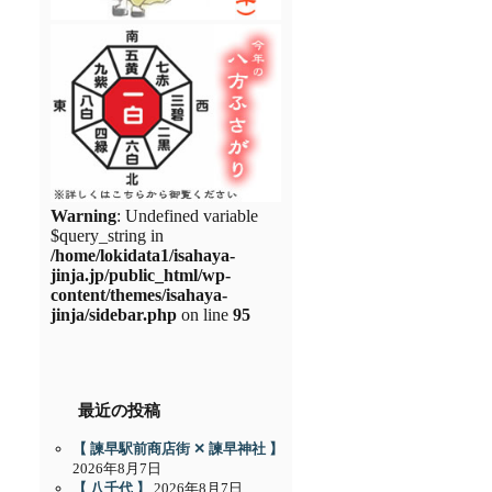
Warning
: Undefined variable
$query_string in
/home/lokidata1/isahaya-
jinja.jp/public_html/wp-
content/themes/isahaya-
jinja/sidebar.php
on line
95
最近の投稿
【 諫早駅前商店街 ✕ 諫早神社 】
2026年8月7日
【 八千代 】
2026年8月7日