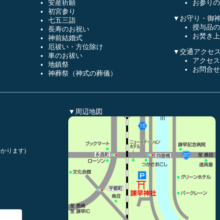
安産祈願
お参りの
初宮参り
▼お守り・御
七五三詣
授与品の
長寿のお祝い
お焚き上
神前結婚式
厄祓い・方位除け
▼交通アクセ
車のお祓い
アクセス
地鎮祭
お問合せ
神葬祭（神式の葬儀）
▼周辺地図
かります)