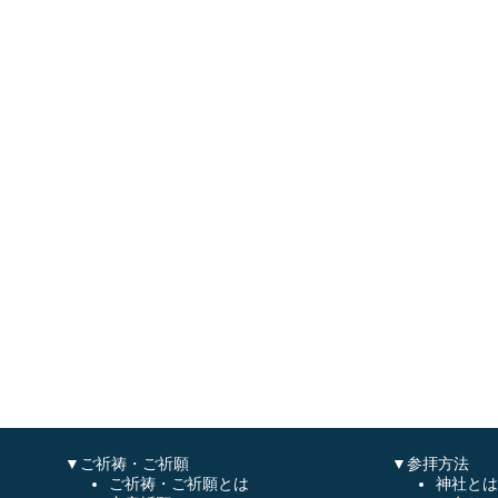
▼ご祈祷・ご祈願
▼参拝方法
ご祈祷・ご祈願とは
神社とは