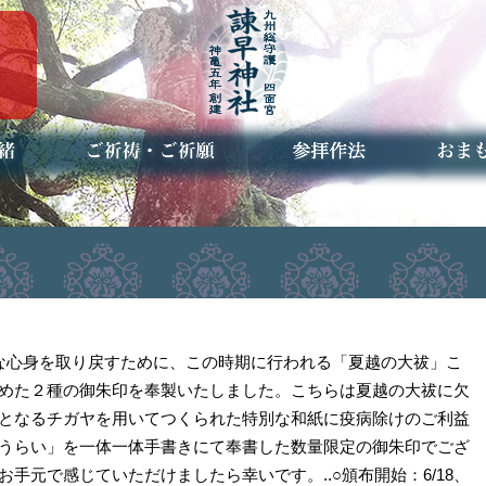
ご祈祷・ご祈願とは
安産祈願
初宮参り
七五三詣
長寿のお祝い
神前結婚式
厄祓い・方位除け
車のお祓い
地鎮祭
神葬祭（神式の葬儀）
神社とは
お参りの作法
授与品
お焚き
アクセ
お問合
予約者
かな心身を取り戻すために、この時期に行われる「夏越の大祓」こ
めた２種の御朱印を奉製いたしました。こちらは夏越の大祓に欠
となるチガヤを用いてつくられた特別な和紙に疫病除けのご利益
うらい」を一体一体手書きにて奉書した数量限定の御朱印でござ
手元で感じていただけましたら幸いです。..○頒布開始：6/18、