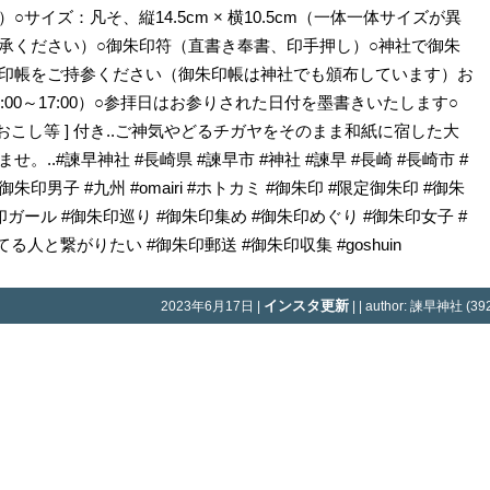
サイズ：凡そ、縦14.5cm × 横10.5cm（一体一体サイズが異
承ください）○御朱印符（直書き奉書、印手押し）○神社で御朱
印帳をご持参ください（御朱印帳は神社でも頒布しています）お
00～17:00）○参拝日はお参りされた日付を墨書きいたします○
おこし等 ] 付き..ご神気やどるチガヤをそのまま和紙に宿した大
..#諫早神社 #長崎県 #諫早市 #神社 #諫早 #長崎 #長崎市 #
#御朱印男子 #九州 #omairi #ホトカミ #御朱印 #限定御朱印 #御朱
印ガール #御朱印巡り #御朱印集め #御朱印めぐり #御朱印女子 #
人と繋がりたい #御朱印郵送 #御朱印収集 #goshuin
インスタ更新
2023年6月17日 |
| | author: 諫早神社 (392