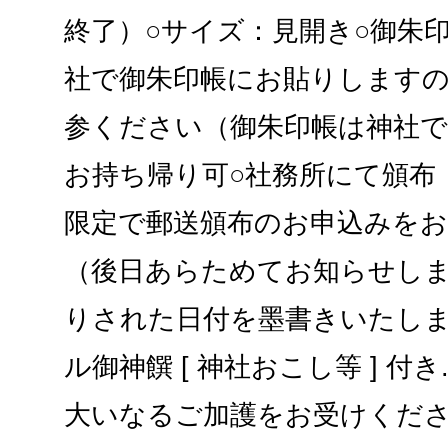
終了）○サイズ：見開き○御朱
社で御朱印帳にお貼りします
参ください（御朱印帳は神社
お持ち帰り可○社務所にて頒布（9:
限定で郵送頒布のお申込みを
（後日あらためてお知らせしま
りされた日付を墨書きいたしま
ル御神饌 [ 神社おこし等 ] 付
大いなるご加護をお受けください