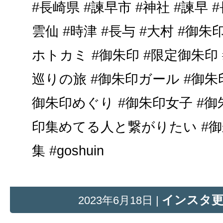
#長崎県 #諫早市 #神社 #諫早 #
雲仙 #時津 #長与 #大村 #御朱印男子
ホトカミ #御朱印 #限定御朱印
巡りの旅 #御朱印ガール #御朱
御朱印めぐり #御朱印女子 #御
印集めてる人と繋がりたい #御
集 #goshuin
インスタ
2023年6月18日 |