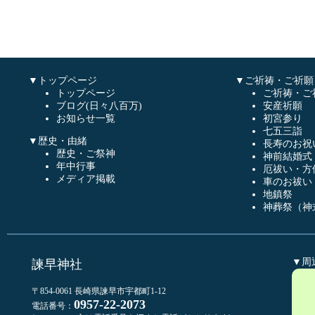
▼トップページ
▼ご祈祷・ご祈願
トップページ
ご祈祷・ご
ブログ(日々八百万)
安産祈願
お知らせ一覧
初宮参り
七五三詣
▼歴史・由緒
長寿のお祝
歴史・ご祭神
神前結婚式
年中行事
厄祓い・方
メディア掲載
車のお祓い
地鎮祭
神葬祭（神
▼周
諫早神社
〒854-0061 長崎県諫早市宇都町1-12
0957-22-2073
電話番号：