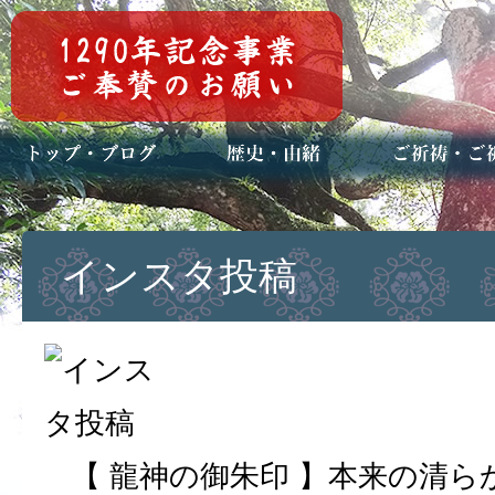
トップページ
ブログ(日々八百万)
お知らせ一覧
歴史・ご祭神
年中行事
メディア掲載
ご祈祷・ご祈
安産祈願
初宮参り
七五三詣
長寿のお祝い
神前結婚式
厄祓い・方位
車のお祓い
地鎮祭
神葬祭（神式
インスタ投稿
【 龍神の御朱印 】本来の清