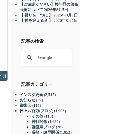
【ご確認ください】授与品の頒布
状況について
2026年8月5日
【 祈りを一つに 】
2026年8月1日
【 神を迎える音 】
2026年8月1日
記事の検索
1) |
記事カテゴリー
インスタ更新
(2,547)
お知らせ
(39)
御朱印
(111)
日々八百万(ブログ)
(1,906)
その他
(118)
神社関係
(1,636)
禰宜嫁ブログ
(28)
長崎・諫早関係
(1,053)