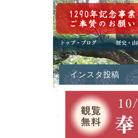
トップページ
ブログ(日々八百万)
お知らせ一覧
歴史・ご祭神
年中行事
メディア掲載
インスタ投稿