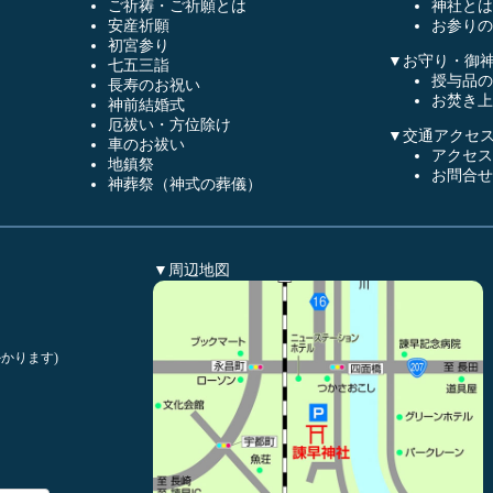
ご祈祷・ご祈願とは
神社とは
安産祈願
お参りの
初宮参り
▼お守り・御
七五三詣
授与品の
長寿のお祝い
お焚き上
神前結婚式
厄祓い・方位除け
▼交通アクセ
車のお祓い
アクセス
地鎮祭
お問合せ
神葬祭（神式の葬儀）
▼周辺地図
かります)