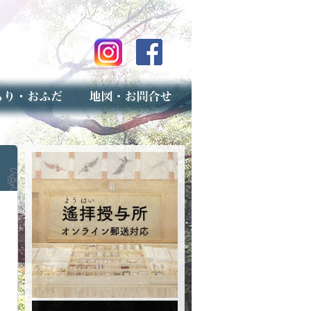
のご案内
上げ（古いお守りのお取り扱い）
スマップ
せ
専用フォーム（事前受付）