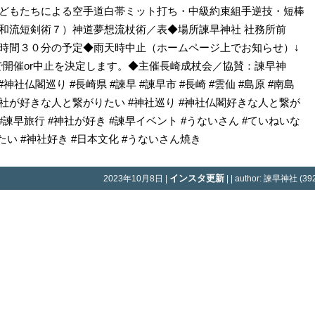
どもたちによる空手道白帯ミット打ち・中級約束組手逆技・短棒
和流短剣術７）神道夢想流杖術／表◆場所諫早神社 社務所前
時間３０分の予定◆雨天時中止（ホームページ上でお知らせ）↓
率で開催or中止を決定します。◆主催長崎成杖会／協賛：諫早神
 #神社仏閣巡り #長崎県 #諫早 #諫早市 #長崎 #雲仙 #島原 #南島
州 #神社が好きな人と繋がりたい #神社巡り #神社仏閣好きな人と繋が
 #諫早旅行 #神社が好き #諫早イベント #うないさん #ていねいな
い #神社好き #日本文化 #うないさん焼き
インスタ更新
2023年10月8日 |
| | author: 諫早神社 (392