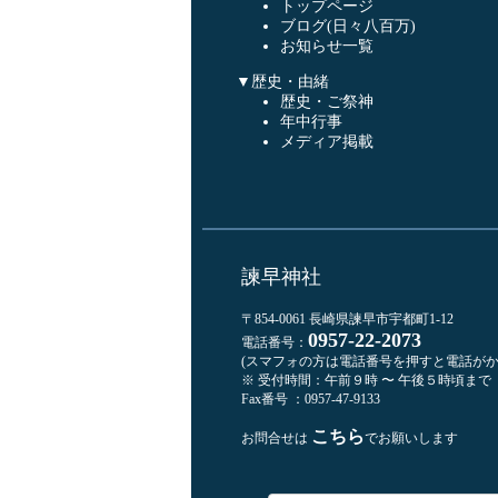
トップページ
ブログ(日々八百万)
お知らせ一覧
▼歴史・由緒
歴史・ご祭神
年中行事
メディア掲載
諫早神社
〒854-0061 長崎県諫早市宇都町1-12
0957-22-2073
電話番号：
(スマフォの方は電話番号を押すと電話がか
※ 受付時間：午前９時 〜 午後５時頃まで
Fax番号 ：0957-47-9133
こちら
お問合せは
でお願いします