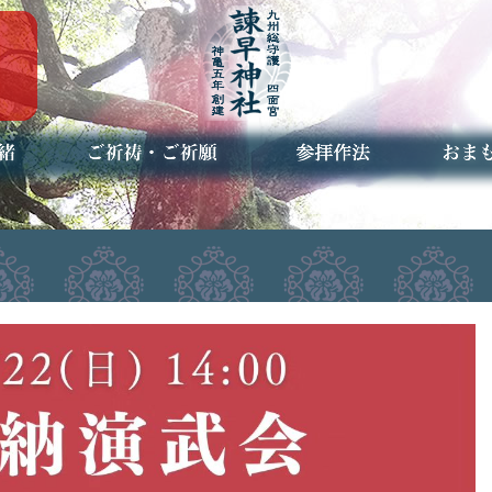
ご祈祷・ご祈願とは
安産祈願
初宮参り
七五三詣
長寿のお祝い
神前結婚式
厄祓い・方位除け
車のお祓い
地鎮祭
神葬祭（神式の葬儀）
神社とは
お参りの作法
授与品
お焚き
アクセ
お問合
予約者