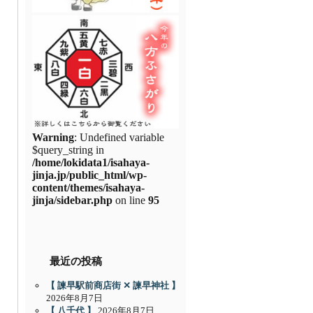
Warning
: Undefined variable
$query_string in
/home/lokidata1/isahaya-
jinja.jp/public_html/wp-
content/themes/isahaya-
jinja/sidebar.php
on line
95
最近の投稿
【 諫早駅前商店街 ✕ 諫早神社 】
2026年8月7日
【 八千代 】
2026年8月7日