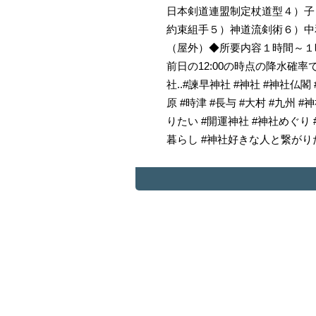
日本剣道連盟制定杖道型４）子
約束組手５）神道流剣術６）中
（屋外）◆所要内容１時間～１
前日の12:00の時点の降水確
社..#諫早神社 #神社 #神社仏閣
原 #時津 #長与 #大村 #九
りたい #開運神社 #神社めぐり
暮らし #神社好きな人と繋がりた