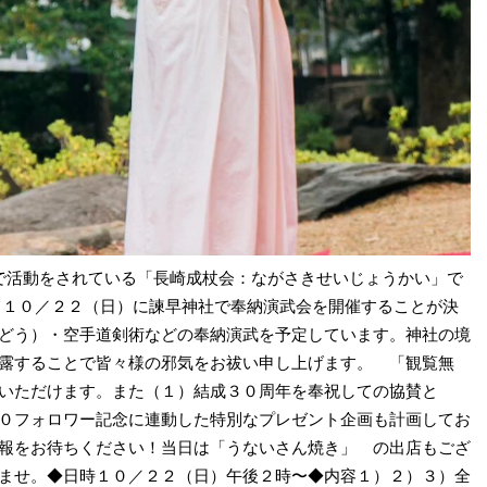
内で活動をされている「長崎成杖会：ながさきせいじょうかい」で
て１０／２２（日）に諫早神社で奉納演武会を開催することが決
どう）・空手道剣術などの奉納演武を予定しています。神社の境
露することで皆々様の邪気をお祓い申し上げます。 「観覧無
いただけます。また（１）結成３０周年を奉祝しての協賛と
０フォロワー記念に連動した特別なプレゼント企画も計画してお
報をお待ちください！当日は「うないさん焼き」 の出店もござ
ませ。◆日時１０／２２（日）午後２時〜◆内容１）２）３）全