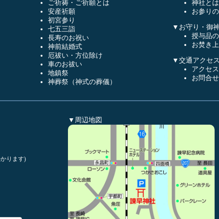
ご祈祷・ご祈願とは
神社とは
安産祈願
お参りの
初宮参り
▼お守り・御
七五三詣
授与品の
長寿のお祝い
お焚き上
神前結婚式
厄祓い・方位除け
▼交通アクセ
車のお祓い
アクセス
地鎮祭
お問合せ
神葬祭（神式の葬儀）
▼周辺地図
かります)