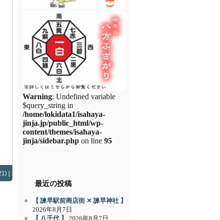
Warning
: Undefined variable
$query_string in
/home/lokidata1/isahaya-
jinja.jp/public_html/wp-
content/themes/isahaya-
jinja/sidebar.php
on line
95
1) |
最近の投稿
【 諫早駅前商店街 ✕ 諫早神社 】
2026年8月7日
【 八千代 】
2026年8月7日