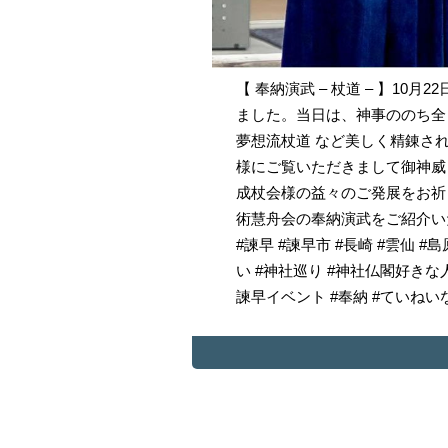
【 奉納演武 – 杖道 – 】1
ました。当日は、神事ののち全
夢想流杖道 など美しく精錬さ
様にご覧いただきまして御神威
成杖会様の益々のご発展をお祈
術慧舟会の奉納演武をご紹介いたし
#諫早 #諫早市 #長崎 #雲仙 #
い #神社巡り #神社仏閣好きな
諫早イベント #奉納 #ていねい