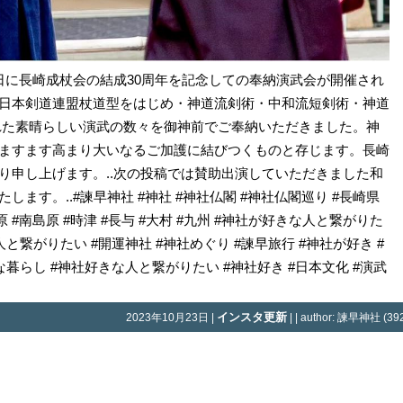
0月22日に長崎成杖会の結成30周年を記念しての奉納演武会が開催され
日本剣道連盟杖道型をはじめ・神道流剣術・中和流短剣術・神道
れた素晴らしい演武の数々を御神前でご奉納いただきました。神
ますます高まり大いなるご加護に結びつくものと存じます。長崎
り申し上げます。..次の投稿では賛助出演していただきました和
ます。..#諫早神社 #神社 #神社仏閣 #神社仏閣巡り #長崎県
島原 #南島原 #時津 #長与 #大村 #九州 #神社が好きな人と繋がりた
人と繋がりたい #開運神社 #神社めぐり #諫早旅行 #神社が好き #
な暮らし #神社好きな人と繋がりたい #神社好き #日本文化 #演武
インスタ更新
2023年10月23日 |
| | author: 諫早神社 (392