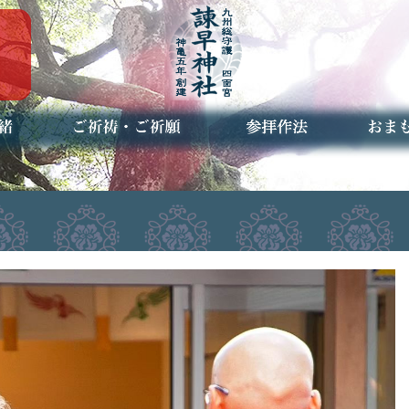
ご祈祷・ご祈願とは
安産祈願
初宮参り
七五三詣
長寿のお祝い
神前結婚式
厄祓い・方位除け
車のお祓い
地鎮祭
神葬祭（神式の葬儀）
神社とは
お参りの作法
授与品
お焚き
アクセ
お問合
予約者