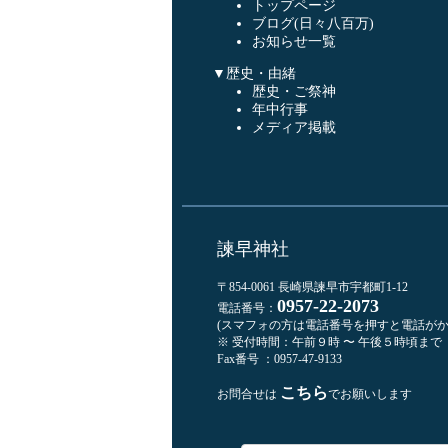
トップページ
ブログ(日々八百万)
お知らせ一覧
▼歴史・由緒
歴史・ご祭神
年中行事
メディア掲載
諫早神社
〒854-0061 長崎県諫早市宇都町1-12
0957-22-2073
電話番号：
(スマフォの方は電話番号を押すと電話がか
※ 受付時間：午前９時 〜 午後５時頃まで
Fax番号 ：0957-47-9133
こちら
お問合せは
でお願いします