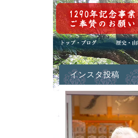
トップページ
ブログ(日々八百万)
お知らせ一覧
歴史・ご祭神
年中行事
メディア掲載
インスタ投稿