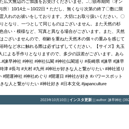
た広大無辺のご加護をお受けくださいませ。..〇頒布期間〈オン
〈授与所〉10/14土～10/22日＊ただし、無くなり次第の終了〇数に限
霊入れのお祓いをしております。大切にお取り扱いください。〇
作りとなり、一つとして同じものはございません。また天然の杉
色合い・模様など、写真と異なる場合がございます。また、天然
はございませんので、樹齢を重ねた天然木の個々の重みを感じて
浴時など水に触れる際は必ずはずしてください。【サイズ】丸玉
m（職人による手作りとなりますので、多少の誤差がございます。あら
諫早神社 #神社 #神社仏閣 #神社仏閣巡り #長崎県 #諫早 #諫早
 #時津 #長与 #大村 #九州 #神社が好きな人と繋がりたい #神社巡り
#開運神社 #神社めぐり #開運日 #神社が好き #パワースポット
な人と繋がりたい #神社好き #日本文化 #japanculture
インスタ更新
2023年10月10日 |
| | author: 諫早神社 (392