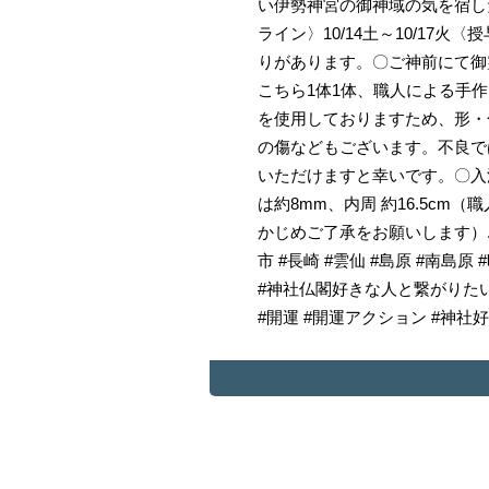
い伊勢神宮の御神域の気を宿し
ライン〉10/14土～10/17火
りがあります。〇ご神前にて御
こちら1体1体、職人による手
を使用しておりますため、形・
の傷などもございます。不良で
いただけますと幸いです。〇入
は約8mm、内周 約16.5c
かじめご了承をお願いします）..#
市 #長崎 #雲仙 #島原 #南島原
#神社仏閣好きな人と繋がりたい 
#開運 #開運アクション #神社好き