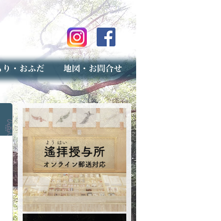
のご案内
上げ（古いお守りのお取り扱い）
スマップ
せ
専用フォーム（事前受付）