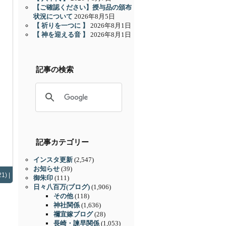
【ご確認ください】授与品の頒布
状況について
2026年8月5日
【 祈りを一つに 】
2026年8月1日
【 神を迎える音 】
2026年8月1日
記事の検索
記事カテゴリー
インスタ更新
(2,547)
お知らせ
(39)
1) |
御朱印
(111)
日々八百万(ブログ)
(1,906)
その他
(118)
神社関係
(1,636)
禰宜嫁ブログ
(28)
長崎・諫早関係
(1,053)