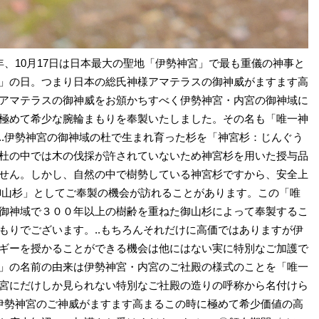
年、10月17日は日本最大の聖地「伊勢神宮」で最も重儀の神事と
」の日。つまり日本の総氏神様アマテラスの御神威がますます高
アマテラスの御神威をお頒かちすべく伊勢神宮・内宮の御神域に
極めて希少な腕輪まもりを奉製いたしました。その名も「唯一神
..伊勢神宮の御神域の杜で生まれ育った杉を「神宮杉：じんぐう
杜の中では木の伐採が許されていないため神宮杉を用いた授与品
せん。しかし、自然の中で樹勢している神宮杉ですから、安全上
御山杉」としてご奉製の機会が訪れることがあります。この「唯
御神域で３００年以上の樹齢を重ねた御山杉によって奉製するこ
もりでございます。..もちろんそれだけに高価ではありますが伊
ギーを授かることができる機会は他にはない実に特別なご加護で
」の名前の由来は伊勢神宮・内宮のご社殿の様式のことを「唯一
宮にだけしか見られない特別なご社殿の造りの呼称から名付けら
ば伊勢神宮のご神威がますます高まるこの時に極めて希少価値の高