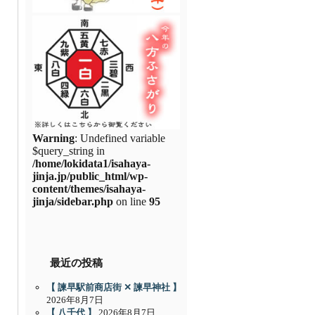
Warning
: Undefined variable
$query_string in
/home/lokidata1/isahaya-
jinja.jp/public_html/wp-
content/themes/isahaya-
jinja/sidebar.php
on line
95
最近の投稿
【 諫早駅前商店街 ✕ 諫早神社 】
2026年8月7日
【 八千代 】
2026年8月7日