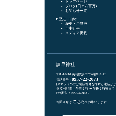
トップページ
ブログ(日々八百万)
お知らせ一覧
▼歴史・由緒
歴史・ご祭神
年中行事
メディア掲載
諫早神社
〒854-0061 長崎県諫早市宇都町1-12
0957-22-2073
電話番号：
(スマフォの方は電話番号を押すと電話がか
※ 受付時間：午前９時 〜 午後５時頃まで
Fax番号 ：0957-47-9133
こちら
お問合せは
でお願いします