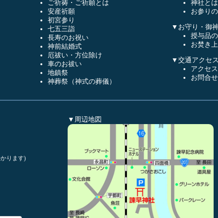
ご祈祷・ご祈願とは
神社とは
安産祈願
お参りの
初宮参り
▼お守り・御
七五三詣
授与品の
長寿のお祝い
お焚き上
神前結婚式
厄祓い・方位除け
▼交通アクセ
車のお祓い
アクセス
地鎮祭
お問合せ
神葬祭（神式の葬儀）
▼周辺地図
かります)