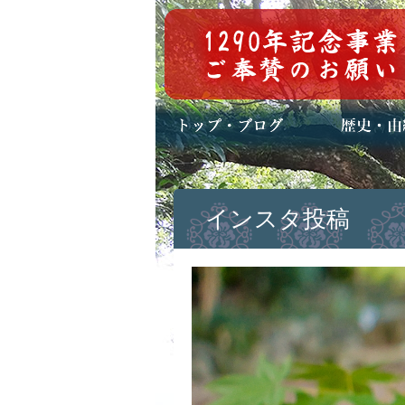
トップページ
ブログ(日々八百万)
お知らせ一覧
歴史・ご祭神
年中行事
メディア掲載
インスタ投稿