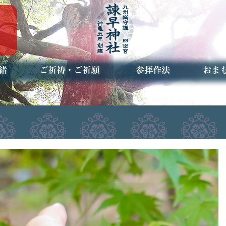
ご祈祷・ご祈願とは
安産祈願
初宮参り
七五三詣
長寿のお祝い
神前結婚式
厄祓い・方位除け
車のお祓い
地鎮祭
神葬祭（神式の葬儀）
神社とは
お参りの作法
授与品
お焚き
アクセ
お問合
予約者