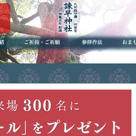
ご祈祷・ご祈願とは
安産祈願
初宮参り
七五三詣
長寿のお祝い
神前結婚式
厄祓い・方位除け
車のお祓い
地鎮祭
神葬祭（神式の葬儀）
神社とは
お参りの作法
授与品
お焚き
アクセ
お問合
予約者