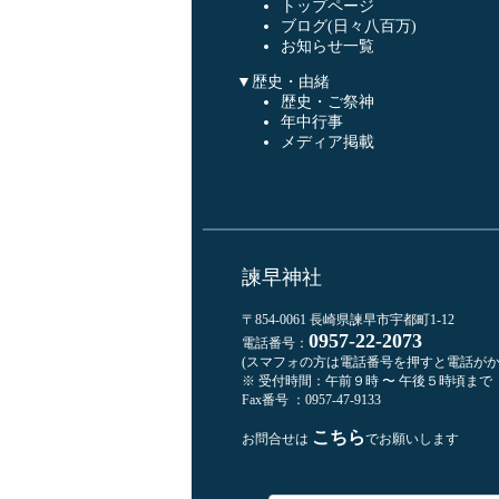
トップページ
ブログ(日々八百万)
お知らせ一覧
▼歴史・由緒
歴史・ご祭神
年中行事
メディア掲載
諫早神社
〒854-0061 長崎県諫早市宇都町1-12
0957-22-2073
電話番号：
(スマフォの方は電話番号を押すと電話がか
※ 受付時間：午前９時 〜 午後５時頃まで
Fax番号 ：0957-47-9133
こちら
お問合せは
でお願いします