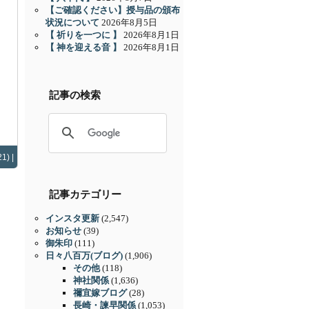
【ご確認ください】授与品の頒布
状況について
2026年8月5日
【 祈りを一つに 】
2026年8月1日
【 神を迎える音 】
2026年8月1日
記事の検索
1) |
記事カテゴリー
インスタ更新
(2,547)
お知らせ
(39)
御朱印
(111)
日々八百万(ブログ)
(1,906)
その他
(118)
神社関係
(1,636)
禰宜嫁ブログ
(28)
長崎・諫早関係
(1,053)