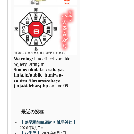
Warning
: Undefined variable
$query_string in
/home/lokidata1/isahaya-
jinja.jp/public_html/wp-
content/themes/isahaya-
jinja/sidebar.php
on line
95
最近の投稿
【 諫早駅前商店街 ✕ 諫早神社 】
2026年8月7日
【 八千代 】
2026年8月7日