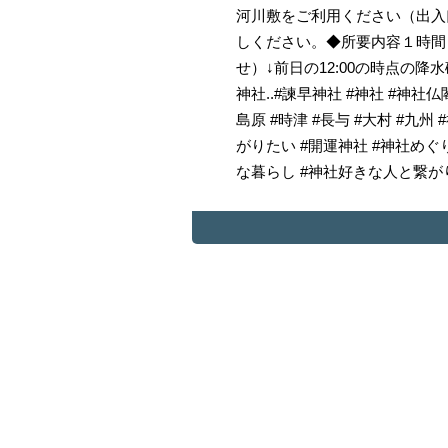
河川敷をご利用ください（出入
しください。◆所要内容１時間
せ）↓前日の12:00の時点の
神社..#諫早神社 #神社 #神社仏
島原 #時津 #長与 #大村 #
がりたい #開運神社 #神社めぐ
な暮らし #神社好きな人と繋がり