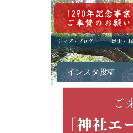
トップページ
ブログ(日々八百万)
お知らせ一覧
歴史・ご祭神
年中行事
メディア掲載
インスタ投稿