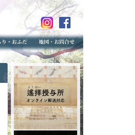
のご案内
上げ（古いお守りのお取り扱い）
スマップ
せ
専用フォーム（事前受付）