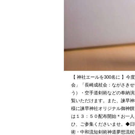
【 神社エールを300名に 】
会」「長崎成杖会：ながさきせ
う）・空手道剣術などの奉納演
覧いただけます。また、諫早神
様に諫早神社オリジナル御神饌
は１３：５０配布開始＊お一人
ひ、ご参集くださいませ。◆日
術・中和流短剣術神道夢想流杖