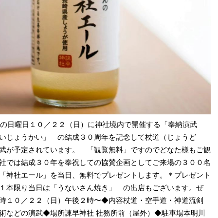
今度の日曜日１０／２２（日）に神社境内で開催する「奉納演武
いじょうかい」 の結成３０周年を記念して杖道（じょうど
武が予定されています。 「観覧無料」ですのでどなた様もご観
社では結成３０年を奉祝しての協賛企画としてご来場の３００名
「神社エール」を当日、無料でプレゼントします。＊プレゼント
１本限り当日は「うないさん焼き」 の出店もございます。ぜ
時１０／２２（日）午後２時〜◆内容杖道・空手道・神道流剣
術などの演武◆場所諫早神社 社務所前（屋外）◆駐車場本明川