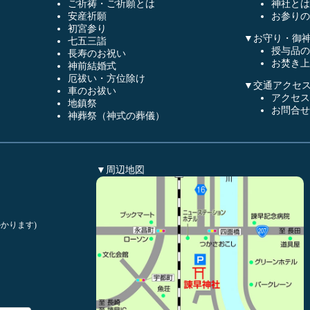
ご祈祷・ご祈願とは
神社とは
安産祈願
お参りの
初宮参り
▼お守り・御
七五三詣
授与品の
長寿のお祝い
お焚き上
神前結婚式
厄祓い・方位除け
▼交通アクセ
車のお祓い
アクセス
地鎮祭
お問合せ
神葬祭（神式の葬儀）
▼周辺地図
かります)