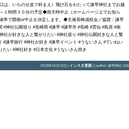
口は、いちのせ皮フ科まえ）飛び石をわたって諫早神社までお越
～１時間３０分の予定◆雨天時中止（ホームページ上でお知ら
降水確率で開催or中止を決定します。◆主催長崎成杖会／協賛：諫早
閣 #神社仏閣巡り #長崎県 #諫早 #諫早市 #長崎 #雲仙 #島原 #南
九州 #神社が好きな人と繋がりたい #神社巡り #神社仏閣好きな人と繋
り #諫早旅行 #神社が好き #諫早イベント #うないさん #ていねい
たい #神社好き #日本文化 #うないさん焼き
インスタ更新
2023年10月15日 |
| | author: 諫早神社 (392