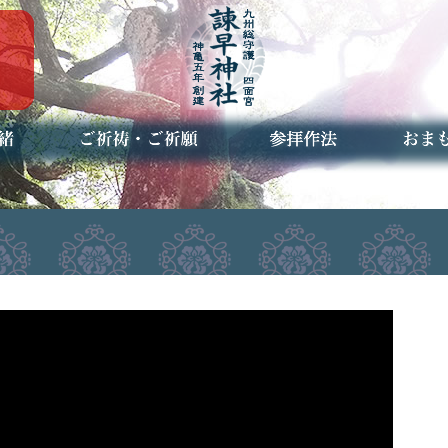
ご祈祷・ご祈願とは
安産祈願
初宮参り
七五三詣
長寿のお祝い
神前結婚式
厄祓い・方位除け
車のお祓い
地鎮祭
神葬祭（神式の葬儀）
神社とは
お参りの作法
授与品
お焚き
アクセ
お問合
予約者