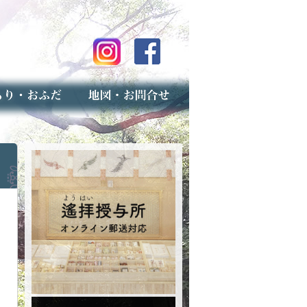
のご案内
上げ（古いお守りのお取り扱い）
スマップ
せ
専用フォーム（事前受付）