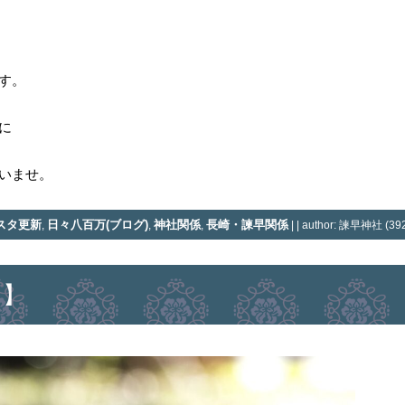
す。
に
いませ。
スタ更新
日々八百万(ブログ)
神社関係
長崎・諫早関係
,
,
,
| | author: 諫早神社 (392
 】