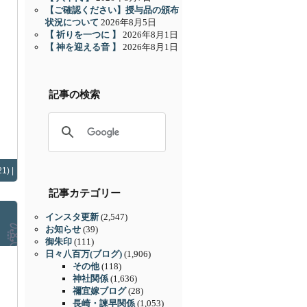
【ご確認ください】授与品の頒布
状況について
2026年8月5日
【 祈りを一つに 】
2026年8月1日
【 神を迎える音 】
2026年8月1日
記事の検索
1) |
記事カテゴリー
インスタ更新
(2,547)
お知らせ
(39)
御朱印
(111)
日々八百万(ブログ)
(1,906)
その他
(118)
神社関係
(1,636)
禰宜嫁ブログ
(28)
長崎・諫早関係
(1,053)