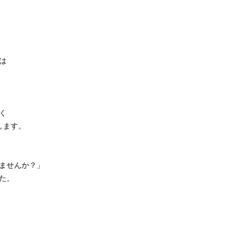
は
く
します。
ませんか？」
た。