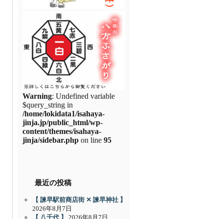
Warning
: Undefined variable
$query_string in
/home/lokidata1/isahaya-
jinja.jp/public_html/wp-
content/themes/isahaya-
jinja/sidebar.php
on line
95
最近の投稿
【 諫早駅前商店街 ✕ 諫早神社 】
2026年8月7日
【 八千代 】
2026年8月7日