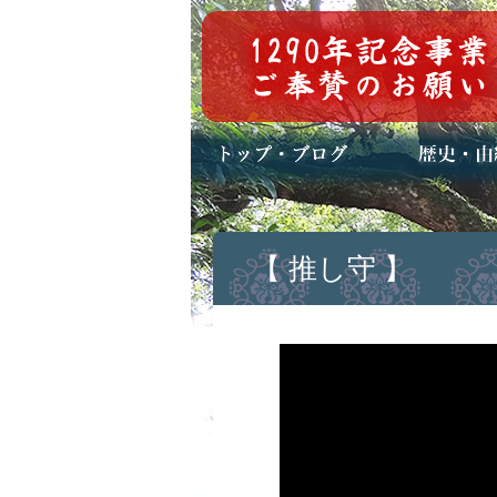
トップページ
ブログ(日々八百万)
お知らせ一覧
歴史・ご祭神
年中行事
メディア掲載
【 推し守 】