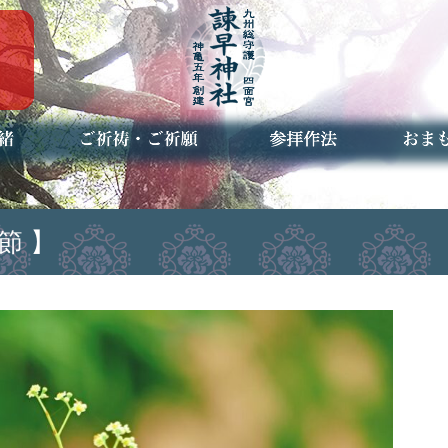
ご祈祷・ご祈願とは
安産祈願
初宮参り
七五三詣
長寿のお祝い
神前結婚式
厄祓い・方位除け
車のお祓い
地鎮祭
神葬祭（神式の葬儀）
神社とは
お参りの作法
授与品
お焚き
アクセ
お問合
予約者
節 】