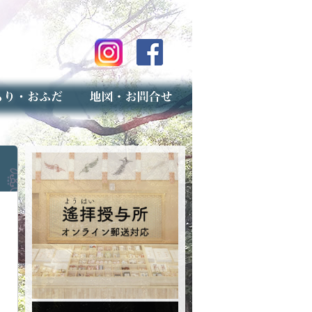
のご案内
上げ（古いお守りのお取り扱い）
スマップ
せ
専用フォーム（事前受付）