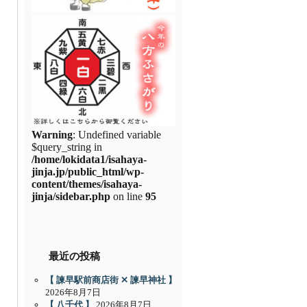
Warning
: Undefined variable
$query_string in
/home/lokidata1/isahaya-
jinja.jp/public_html/wp-
content/themes/isahaya-
jinja/sidebar.php
on line
95
最近の投稿
【 諫早駅前商店街 ✕ 諫早神社 】
2026年8月7日
【 八千代 】
2026年8月7日