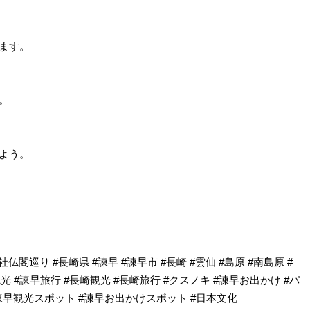
ます。
。
よう。
社仏閣巡り #長崎県 #諫早 #諫早市 #長崎 #雲仙 #島原 #南島原 #
観光 #諫早旅行 #長崎観光 #長崎旅行 #クスノキ #諫早お出かけ #パ
#諫早観光スポット #諫早お出かけスポット #日本文化