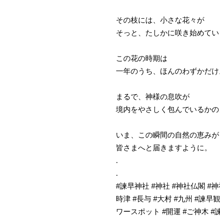
その枝には、小さな花々が
そっと、たしかに咲き始めてい
この花の時期は
一年のうち、ほんのわずかだけ
まるで、神様の息吹が
境内をやさしく包んでいるかの
いま、この瞬間の自然の恵みが
皆さまへと届きますように。
.
.
#諫早神社 #神社 #神社仏閣 #神
時津 #長与 #大村 #九州 #諫早
ワースポット #開運 #ご神木 