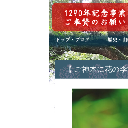
トップページ
ブログ(日々八百万)
お知らせ一覧
歴史・ご祭神
年中行事
メディア掲載
【 ご神木に花の季